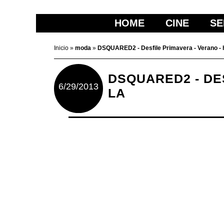
HOME
CINE
SE
Inicio
»
moda
»
DSQUARED2 - Desfile Primavera - Verano -
DSQUARED2 - DES
6/29/2013
LA