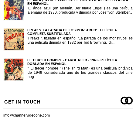
EL ANGEL AZUL - 1930 - JOSEF VON STERNBERG - PELÍCULA
EN ESPAÑOL
'El ángel azul' (en alemán, Der blaue Engel ) es una película
alemana de 1930, producida y dirigida por Josef von Sternber...
FREAKS. LA PARADA DE LOS MONSTRUOS. PELÍCULA
COMPLETA SUBTITULADA
'Freaks ', titulada en español 'La parada de los monstruos' es
una pelicula dirigida en 1932 por Tod Browning, di...
EL TERCER HOMBRE - CAROL REED - 1949 - PELÍCULA
DOBLADA EN ESPAÑOL
" El tercer hombre " (The Third Man) es una película británica
de 1949 considerada uno de los grandes clásicos del cine
neg...
GET IN TOUCH
info@channelvideoone.com