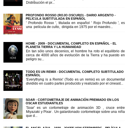
Distribución el pr...
PROFONDO ROSSO (ROJO OSCURO) - DARIO ARGENTO -
PELÍCULA SUBTITULADA EN ESPAÑOL
' Profondo Rosso ', titulada en español ' Rojo Profundo ', es
una película de culto, dirigida en 1975 por el maestro...
HOME - 2009 - DOCUMENTAL COMPLETO EN ESPAÑOL - EL
PLANETA TIERRA Y LA HUMANIDAD
En tan sólo unos decenios, el hombre ha roto el equilibrio de
cerca de 4000 años de evolución de la Tierra y ha puesto en
peligro su...
TODO ES UN REMIX - DOCUMENTAL COMPLETO SUBTITULADO
ESPAÑOL
'Everythyng is a Remix' (Todo es un remix) es un documental
dividido en cuatro partes producido y realizado por el cineast...
SOAR - CORTOMETRAJE DE ANIMACIÓN PREMIADO EN LOS
OSCAR ESTUDIANTILES
'Soar' es un cortometraje de animación 3D , cruce entre
Miyazaki y Pixar . Un galardonado cortometraje sobre una niña
que d...