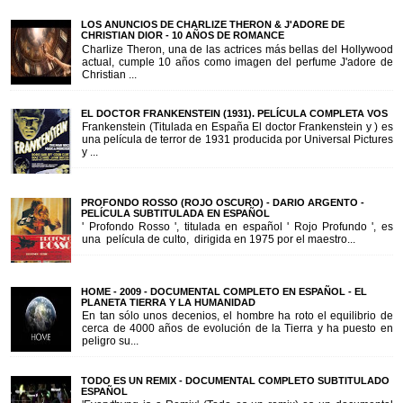
LOS ANUNCIOS DE CHARLIZE THERON & J'ADORE DE
CHRISTIAN DIOR - 10 AÑOS DE ROMANCE
Charlize Theron, una de las actrices más bellas del Hollywood
actual, cumple 10 años como imagen del perfume J'adore de
Christian ...
EL DOCTOR FRANKENSTEIN (1931). PELÍCULA COMPLETA VOS
Frankenstein (Titulada en España El doctor Frankenstein y ) es
una película de terror de 1931 producida por Universal Pictures
y ...
PROFONDO ROSSO (ROJO OSCURO) - DARIO ARGENTO -
PELÍCULA SUBTITULADA EN ESPAÑOL
' Profondo Rosso ', titulada en español ' Rojo Profundo ', es
una película de culto, dirigida en 1975 por el maestro...
HOME - 2009 - DOCUMENTAL COMPLETO EN ESPAÑOL - EL
PLANETA TIERRA Y LA HUMANIDAD
En tan sólo unos decenios, el hombre ha roto el equilibrio de
cerca de 4000 años de evolución de la Tierra y ha puesto en
peligro su...
TODO ES UN REMIX - DOCUMENTAL COMPLETO SUBTITULADO
ESPAÑOL