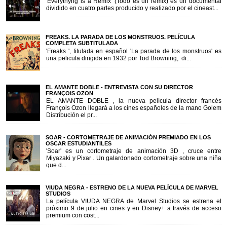
'Everythyng is a Remix' (Todo es un remix) es un documental
dividido en cuatro partes producido y realizado por el cineast...
FREAKS. LA PARADA DE LOS MONSTRUOS. PELÍCULA
COMPLETA SUBTITULADA
'Freaks ', titulada en español 'La parada de los monstruos' es
una pelicula dirigida en 1932 por Tod Browning, di...
EL AMANTE DOBLE - ENTREVISTA CON SU DIRECTOR
FRANÇOIS OZON
EL AMANTE DOBLE , la nueva película director francés
François Ozon llegará a los cines españoles de la mano Golem
Distribución el pr...
SOAR - CORTOMETRAJE DE ANIMACIÓN PREMIADO EN LOS
OSCAR ESTUDIANTILES
'Soar' es un cortometraje de animación 3D , cruce entre
Miyazaki y Pixar . Un galardonado cortometraje sobre una niña
que d...
VIUDA NEGRA - ESTRENO DE LA NUEVA PELÍCULA DE MARVEL
STUDIOS
La película VIUDA NEGRA de Marvel Studios se estrena el
próximo 9 de julio en cines y en Disney+ a través de acceso
premium con cost...