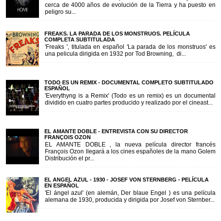
cerca de 4000 años de evolución de la Tierra y ha puesto en
peligro su...
FREAKS. LA PARADA DE LOS MONSTRUOS. PELÍCULA
COMPLETA SUBTITULADA
'Freaks ', titulada en español 'La parada de los monstruos' es
una pelicula dirigida en 1932 por Tod Browning, di...
TODO ES UN REMIX - DOCUMENTAL COMPLETO SUBTITULADO
ESPAÑOL
'Everythyng is a Remix' (Todo es un remix) es un documental
dividido en cuatro partes producido y realizado por el cineast...
EL AMANTE DOBLE - ENTREVISTA CON SU DIRECTOR
FRANÇOIS OZON
EL AMANTE DOBLE , la nueva película director francés
François Ozon llegará a los cines españoles de la mano Golem
Distribución el pr...
EL ANGEL AZUL - 1930 - JOSEF VON STERNBERG - PELÍCULA
EN ESPAÑOL
'El ángel azul' (en alemán, Der blaue Engel ) es una película
alemana de 1930, producida y dirigida por Josef von Sternber...