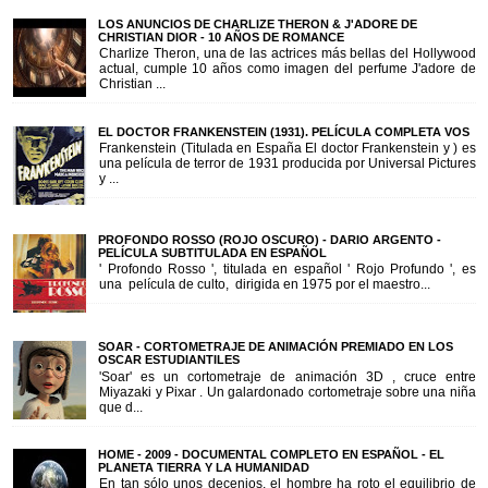
LOS ANUNCIOS DE CHARLIZE THERON & J'ADORE DE
CHRISTIAN DIOR - 10 AÑOS DE ROMANCE
Charlize Theron, una de las actrices más bellas del Hollywood
actual, cumple 10 años como imagen del perfume J'adore de
Christian ...
EL DOCTOR FRANKENSTEIN (1931). PELÍCULA COMPLETA VOS
Frankenstein (Titulada en España El doctor Frankenstein y ) es
una película de terror de 1931 producida por Universal Pictures
y ...
PROFONDO ROSSO (ROJO OSCURO) - DARIO ARGENTO -
PELÍCULA SUBTITULADA EN ESPAÑOL
' Profondo Rosso ', titulada en español ' Rojo Profundo ', es
una película de culto, dirigida en 1975 por el maestro...
SOAR - CORTOMETRAJE DE ANIMACIÓN PREMIADO EN LOS
OSCAR ESTUDIANTILES
'Soar' es un cortometraje de animación 3D , cruce entre
Miyazaki y Pixar . Un galardonado cortometraje sobre una niña
que d...
HOME - 2009 - DOCUMENTAL COMPLETO EN ESPAÑOL - EL
PLANETA TIERRA Y LA HUMANIDAD
En tan sólo unos decenios, el hombre ha roto el equilibrio de