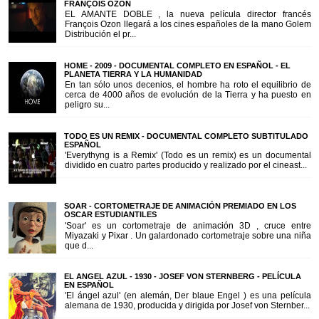
FRANÇOIS OZON
EL AMANTE DOBLE , la nueva película director francés
François Ozon llegará a los cines españoles de la mano Golem
Distribución el pr...
HOME - 2009 - DOCUMENTAL COMPLETO EN ESPAÑOL - EL
PLANETA TIERRA Y LA HUMANIDAD
En tan sólo unos decenios, el hombre ha roto el equilibrio de
cerca de 4000 años de evolución de la Tierra y ha puesto en
peligro su...
TODO ES UN REMIX - DOCUMENTAL COMPLETO SUBTITULADO
ESPAÑOL
'Everythyng is a Remix' (Todo es un remix) es un documental
dividido en cuatro partes producido y realizado por el cineast...
SOAR - CORTOMETRAJE DE ANIMACIÓN PREMIADO EN LOS
OSCAR ESTUDIANTILES
'Soar' es un cortometraje de animación 3D , cruce entre
Miyazaki y Pixar . Un galardonado cortometraje sobre una niña
que d...
EL ANGEL AZUL - 1930 - JOSEF VON STERNBERG - PELÍCULA
EN ESPAÑOL
'El ángel azul' (en alemán, Der blaue Engel ) es una película
alemana de 1930, producida y dirigida por Josef von Sternber...