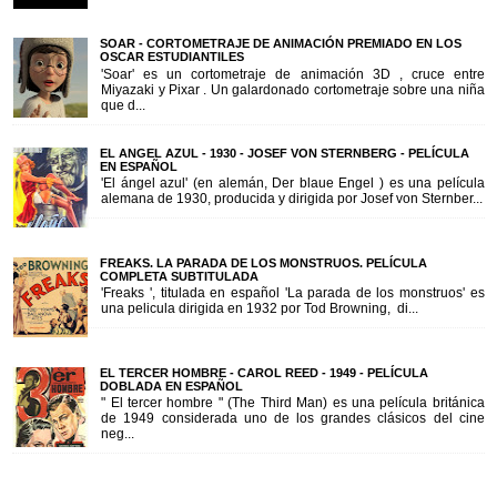
SOAR - CORTOMETRAJE DE ANIMACIÓN PREMIADO EN LOS
OSCAR ESTUDIANTILES
'Soar' es un cortometraje de animación 3D , cruce entre
Miyazaki y Pixar . Un galardonado cortometraje sobre una niña
que d...
EL ANGEL AZUL - 1930 - JOSEF VON STERNBERG - PELÍCULA
EN ESPAÑOL
'El ángel azul' (en alemán, Der blaue Engel ) es una película
alemana de 1930, producida y dirigida por Josef von Sternber...
FREAKS. LA PARADA DE LOS MONSTRUOS. PELÍCULA
COMPLETA SUBTITULADA
'Freaks ', titulada en español 'La parada de los monstruos' es
una pelicula dirigida en 1932 por Tod Browning, di...
EL TERCER HOMBRE - CAROL REED - 1949 - PELÍCULA
DOBLADA EN ESPAÑOL
" El tercer hombre " (The Third Man) es una película británica
de 1949 considerada uno de los grandes clásicos del cine
neg...