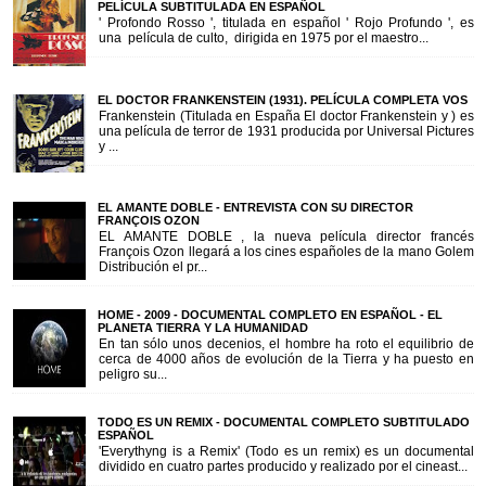
PELÍCULA SUBTITULADA EN ESPAÑOL
' Profondo Rosso ', titulada en español ' Rojo Profundo ', es
una película de culto, dirigida en 1975 por el maestro...
EL DOCTOR FRANKENSTEIN (1931). PELÍCULA COMPLETA VOS
Frankenstein (Titulada en España El doctor Frankenstein y ) es
una película de terror de 1931 producida por Universal Pictures
y ...
EL AMANTE DOBLE - ENTREVISTA CON SU DIRECTOR
FRANÇOIS OZON
EL AMANTE DOBLE , la nueva película director francés
François Ozon llegará a los cines españoles de la mano Golem
Distribución el pr...
HOME - 2009 - DOCUMENTAL COMPLETO EN ESPAÑOL - EL
PLANETA TIERRA Y LA HUMANIDAD
En tan sólo unos decenios, el hombre ha roto el equilibrio de
cerca de 4000 años de evolución de la Tierra y ha puesto en
peligro su...
TODO ES UN REMIX - DOCUMENTAL COMPLETO SUBTITULADO
ESPAÑOL
'Everythyng is a Remix' (Todo es un remix) es un documental
dividido en cuatro partes producido y realizado por el cineast...