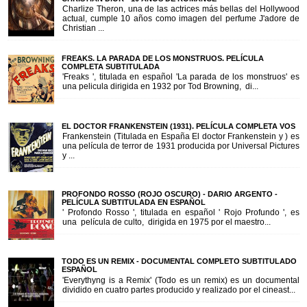
Charlize Theron, una de las actrices más bellas del Hollywood
actual, cumple 10 años como imagen del perfume J'adore de
Christian ...
FREAKS. LA PARADA DE LOS MONSTRUOS. PELÍCULA
COMPLETA SUBTITULADA
'Freaks ', titulada en español 'La parada de los monstruos' es
una pelicula dirigida en 1932 por Tod Browning, di...
EL DOCTOR FRANKENSTEIN (1931). PELÍCULA COMPLETA VOS
Frankenstein (Titulada en España El doctor Frankenstein y ) es
una película de terror de 1931 producida por Universal Pictures
y ...
PROFONDO ROSSO (ROJO OSCURO) - DARIO ARGENTO -
PELÍCULA SUBTITULADA EN ESPAÑOL
' Profondo Rosso ', titulada en español ' Rojo Profundo ', es
una película de culto, dirigida en 1975 por el maestro...
TODO ES UN REMIX - DOCUMENTAL COMPLETO SUBTITULADO
ESPAÑOL
'Everythyng is a Remix' (Todo es un remix) es un documental
dividido en cuatro partes producido y realizado por el cineast...