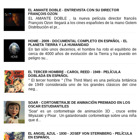
EL AMANTE DOBLE - ENTREVISTA CON SU DIRECTOR
FRANÇOIS OZON
EL AMANTE DOBLE , la nueva película director francés
François Ozon llegará a los cines españoles de la mano Golem
Distribución el pr...
HOME - 2009 - DOCUMENTAL COMPLETO EN ESPAÑOL - EL
PLANETA TIERRA Y LA HUMANIDAD
En tan sólo unos decenios, el hombre ha roto el equilibrio de
cerca de 4000 años de evolución de la Tierra y ha puesto en
peligro su...
EL TERCER HOMBRE - CAROL REED - 1949 - PELÍCULA
DOBLADA EN ESPAÑOL
" El tercer hombre " (The Third Man) es una película británica
de 1949 considerada uno de los grandes clásicos del cine
neg...
SOAR - CORTOMETRAJE DE ANIMACIÓN PREMIADO EN LOS
OSCAR ESTUDIANTILES
'Soar' es un cortometraje de animación 3D , cruce entre
Miyazaki y Pixar . Un galardonado cortometraje sobre una niña
que d...
EL ANGEL AZUL - 1930 - JOSEF VON STERNBERG - PELÍCULA
EN ESPAÑOL