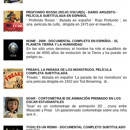
PROFONDO ROSSO (ROJO OSCURO) - DARIO ARGENTO -
PELÍCULA SUBTITULADA EN ESPAÑOL
' Profondo Rosso ', titulada en español ' Rojo Profundo ', es
una película de culto, dirigida en 1975 por el maestro...
HOME - 2009 - DOCUMENTAL COMPLETO EN ESPAÑOL - EL
PLANETA TIERRA Y LA HUMANIDAD
En tan sólo unos decenios, el hombre ha roto el equilibrio de
cerca de 4000 años de evolución de la Tierra y ha puesto en
peligro su...
FREAKS. LA PARADA DE LOS MONSTRUOS. PELÍCULA
COMPLETA SUBTITULADA
'Freaks ', titulada en español 'La parada de los monstruos' es
una pelicula dirigida en 1932 por Tod Browning, di...
SOAR - CORTOMETRAJE DE ANIMACIÓN PREMIADO EN LOS
OSCAR ESTUDIANTILES
'Soar' es un cortometraje de animación 3D , cruce entre
Miyazaki y Pixar . Un galardonado cortometraje sobre una niña
que d...
TODO ES UN REMIX - DOCUMENTAL COMPLETO SUBTITULADO