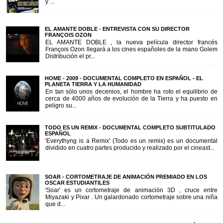
y ...
EL AMANTE DOBLE - ENTREVISTA CON SU DIRECTOR
FRANÇOIS OZON
EL AMANTE DOBLE , la nueva película director francés
François Ozon llegará a los cines españoles de la mano Golem
Distribución el pr...
HOME - 2009 - DOCUMENTAL COMPLETO EN ESPAÑOL - EL
PLANETA TIERRA Y LA HUMANIDAD
En tan sólo unos decenios, el hombre ha roto el equilibrio de
cerca de 4000 años de evolución de la Tierra y ha puesto en
peligro su...
TODO ES UN REMIX - DOCUMENTAL COMPLETO SUBTITULADO
ESPAÑOL
'Everythyng is a Remix' (Todo es un remix) es un documental
dividido en cuatro partes producido y realizado por el cineast...
SOAR - CORTOMETRAJE DE ANIMACIÓN PREMIADO EN LOS
OSCAR ESTUDIANTILES
'Soar' es un cortometraje de animación 3D , cruce entre
Miyazaki y Pixar . Un galardonado cortometraje sobre una niña
que d...