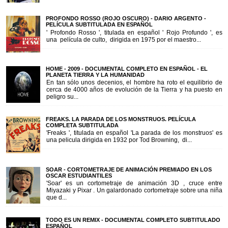
PROFONDO ROSSO (ROJO OSCURO) - DARIO ARGENTO -
PELÍCULA SUBTITULADA EN ESPAÑOL
' Profondo Rosso ', titulada en español ' Rojo Profundo ', es
una película de culto, dirigida en 1975 por el maestro...
HOME - 2009 - DOCUMENTAL COMPLETO EN ESPAÑOL - EL
PLANETA TIERRA Y LA HUMANIDAD
En tan sólo unos decenios, el hombre ha roto el equilibrio de
cerca de 4000 años de evolución de la Tierra y ha puesto en
peligro su...
FREAKS. LA PARADA DE LOS MONSTRUOS. PELÍCULA
COMPLETA SUBTITULADA
'Freaks ', titulada en español 'La parada de los monstruos' es
una pelicula dirigida en 1932 por Tod Browning, di...
SOAR - CORTOMETRAJE DE ANIMACIÓN PREMIADO EN LOS
OSCAR ESTUDIANTILES
'Soar' es un cortometraje de animación 3D , cruce entre
Miyazaki y Pixar . Un galardonado cortometraje sobre una niña
que d...
TODO ES UN REMIX - DOCUMENTAL COMPLETO SUBTITULADO
ESPAÑOL