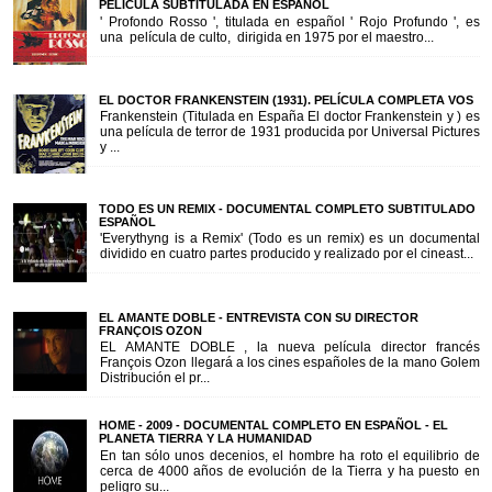
PELÍCULA SUBTITULADA EN ESPAÑOL
' Profondo Rosso ', titulada en español ' Rojo Profundo ', es
una película de culto, dirigida en 1975 por el maestro...
EL DOCTOR FRANKENSTEIN (1931). PELÍCULA COMPLETA VOS
Frankenstein (Titulada en España El doctor Frankenstein y ) es
una película de terror de 1931 producida por Universal Pictures
y ...
TODO ES UN REMIX - DOCUMENTAL COMPLETO SUBTITULADO
ESPAÑOL
'Everythyng is a Remix' (Todo es un remix) es un documental
dividido en cuatro partes producido y realizado por el cineast...
EL AMANTE DOBLE - ENTREVISTA CON SU DIRECTOR
FRANÇOIS OZON
EL AMANTE DOBLE , la nueva película director francés
François Ozon llegará a los cines españoles de la mano Golem
Distribución el pr...
HOME - 2009 - DOCUMENTAL COMPLETO EN ESPAÑOL - EL
PLANETA TIERRA Y LA HUMANIDAD
En tan sólo unos decenios, el hombre ha roto el equilibrio de
cerca de 4000 años de evolución de la Tierra y ha puesto en
peligro su...