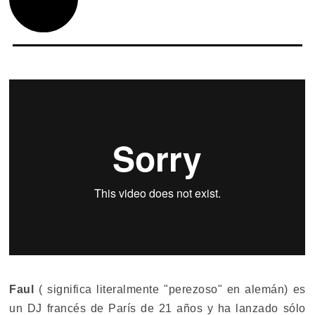
Faul
( significa literalmente "perezoso" en alemán) es
un DJ francés de París de 21 años y ha lanzado sólo