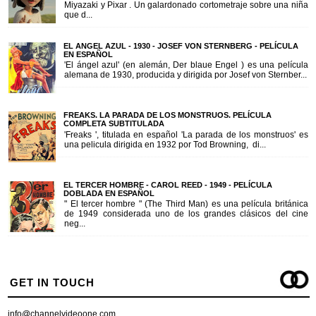
Miyazaki y Pixar . Un galardonado cortometraje sobre una niña
que d...
EL ANGEL AZUL - 1930 - JOSEF VON STERNBERG - PELÍCULA
EN ESPAÑOL
'El ángel azul' (en alemán, Der blaue Engel ) es una película
alemana de 1930, producida y dirigida por Josef von Sternber...
FREAKS. LA PARADA DE LOS MONSTRUOS. PELÍCULA
COMPLETA SUBTITULADA
'Freaks ', titulada en español 'La parada de los monstruos' es
una pelicula dirigida en 1932 por Tod Browning, di...
EL TERCER HOMBRE - CAROL REED - 1949 - PELÍCULA
DOBLADA EN ESPAÑOL
" El tercer hombre " (The Third Man) es una película británica
de 1949 considerada uno de los grandes clásicos del cine
neg...
GET IN TOUCH
info@channelvideoone.com