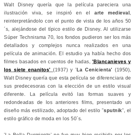
Walt Disney quería que la película pareciera una
ilustración viva, se inspiró en el
arte medieval
,
reinterpretándolo con el punto de vista de los años 50
´s, alejándose del típico estilo de Disney. Al utilizarse
Súper Technirama 70, los fondos pudieron ser los más
detallados y complejos nunca realizados en una
película de animación. El estudio ya había hecho dos
filmes basados en cuentos de hadas,
'Blancanieves y
los siete enanitos'
(1937) y '
La Cenicienta'
(1950),
Walt Disney quería que esta película se diferenciara de
sus predecesoras con la elección de un estilo visual
diferente. La película evitó las formas suaves y
redondeadas de los anteriores films, presentado un
diseño más estilizado, adoptado del estilo "
sputnik
", el
estilo gráfico de moda en los 50´s.
'La Bella Durmiente' no fue muy bien recibida por los