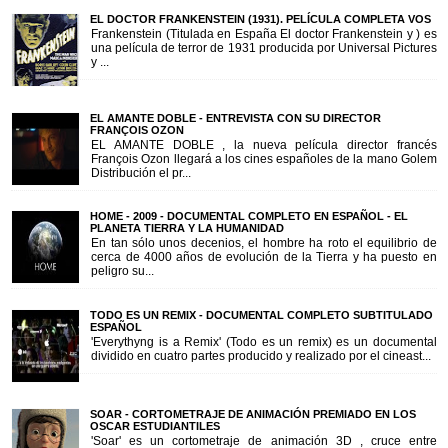
EL DOCTOR FRANKENSTEIN (1931). PELÍCULA COMPLETA VOS
Frankenstein (Titulada en España El doctor Frankenstein y ) es
una película de terror de 1931 producida por Universal Pictures
y ...
EL AMANTE DOBLE - ENTREVISTA CON SU DIRECTOR
FRANÇOIS OZON
EL AMANTE DOBLE , la nueva película director francés
François Ozon llegará a los cines españoles de la mano Golem
Distribución el pr...
HOME - 2009 - DOCUMENTAL COMPLETO EN ESPAÑOL - EL
PLANETA TIERRA Y LA HUMANIDAD
En tan sólo unos decenios, el hombre ha roto el equilibrio de
cerca de 4000 años de evolución de la Tierra y ha puesto en
peligro su...
TODO ES UN REMIX - DOCUMENTAL COMPLETO SUBTITULADO
ESPAÑOL
'Everythyng is a Remix' (Todo es un remix) es un documental
dividido en cuatro partes producido y realizado por el cineast...
SOAR - CORTOMETRAJE DE ANIMACIÓN PREMIADO EN LOS
OSCAR ESTUDIANTILES
'Soar' es un cortometraje de animación 3D , cruce entre