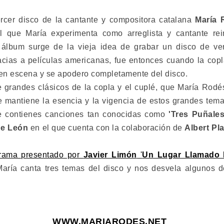
rcer disco de la cantante y compositora catalana
María 
el que María experimenta como arreglista y cantante re
l álbum surge de la vieja idea de grabar un disco de v
cias a películas americanas, fue entonces cuando la cop
 en escena y se apodero completamente del disco.
 grandes clásicos de la copla y el cuplé, que María Rodés
e mantiene la esencia y la vigencia de estos grandes tem
ue contienes canciones tan conocidas como
'Tres Puñales
de León
en el que cuenta con la colaboración de
Albert Pl
rama presentado por
Javier Limón
'
Un Lugar Llamado
 María canta tres temas del disco y nos desvela algunos 
WWW.MARIARODES.NET