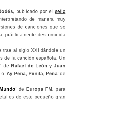
Rodés
, publicado por el
sello
interpretando de manera muy
ersiones de canciones que se
la, prácticamente desconocida
 trae al siglo XXI dándole un
as de la canción española. Un
'
de
Rafael de León y Juan
a
o '
Ay Pena, Penita, Pena
' de
 Mundo
'
de
Europa FM
, para
detalles de este pequeño gran