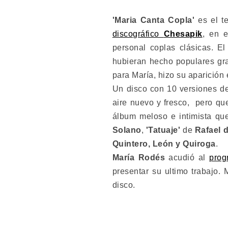
'Maria Canta Copla'
es el te
discográfico
Chesapik
, en 
personal coplas clásicas. E
hubieran hecho populares gra
para María, hizo su aparición
Un disco con 10 versiones de
aire nuevo y fresco, pero qu
álbum meloso e intimista q
Solano
,
'Tatuaje'
de
Rafael 
Quintero, León y Quiroga
.
María Rodés
acudió al
prog
presentar su ultimo trabajo.
disco.