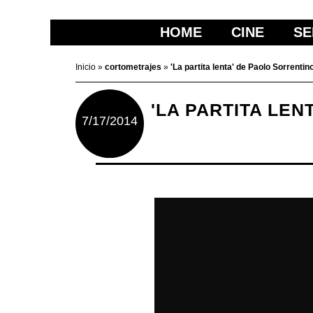
HOME
CINE
SE
Inicio
»
cortometrajes
»
'La partita lenta' de Paolo Sorrentin
'LA PARTITA LE
7/17/2014