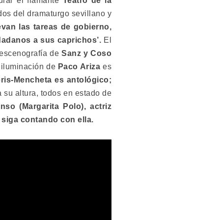
urar el flamante
Teatro de la
os del dramaturgo sevillano y
evan las tareas de gobierno,
dadanos a sus caprichos’.
El
a escenografía de
Sanz y Coso
 iluminación de
Paco Ariza
es
eris-Mencheta es antológico;
a su altura, todos en estado de
so (Margarita Polo), actriz
siga contando con ella.