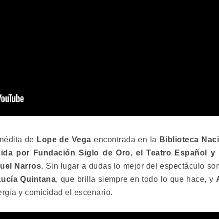
 inédita de
Lope de Vega
encontrada en la
Biblioteca Nac
ida por Fundación Siglo de Oro, el Teatro Español y
uel Narros.
Sin lugar a dudas lo mejor del espectáculo so
Lucía Quintana
, que brilla siempre en todo lo que hace, y
rgía y comicidad el escenario.