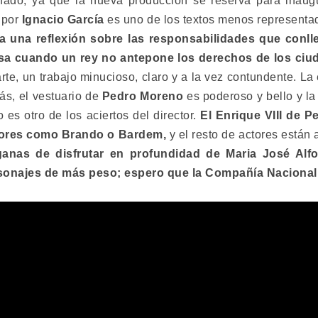
nado, ya que la nueva producción se reserva para inaug
 por
Ignacio García
es uno de los textos menos representad
a una reflexión sobre las responsabilidades que conll
asa cuando un rey no antepone los derechos de los ciu
rte, un trabajo minucioso, claro y a la vez contundente. L
ás, el vestuario de
Pedro Moreno
es poderoso y bello y la
o es otro de los aciertos del director.
El Enrique VIII de P
ctores como Brando o Bardem,
y el resto de actores están 
nas de disfrutar en profundidad de Maria José Alfon
sonajes de más peso; espero que la Compañía Nacional 