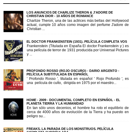
LOS ANUNCIOS DE CHARLIZE THERON & J'ADORE DE
CHRISTIAN DIOR - 10 AÑOS DE ROMANCE
Charlize Theron, una de las actrices más bellas del Hollywood
actual, cumple 10 años como imagen del perfume J'adore de
Christian ...
EL DOCTOR FRANKENSTEIN (1931). PELÍCULA COMPLETA VOS
Frankenstein (Titulada en España El doctor Frankenstein y ) es
una película de terror de 1931 producida por Universal Pictures
y ...
PROFONDO ROSSO (ROJO OSCURO) - DARIO ARGENTO -
PELÍCULA SUBTITULADA EN ESPAÑOL
' Profondo Rosso ', titulada en español ' Rojo Profundo ', es
una película de culto, dirigida en 1975 por el maestro...
HOME - 2009 - DOCUMENTAL COMPLETO EN ESPAÑOL - EL
PLANETA TIERRA Y LA HUMANIDAD
En tan sólo unos decenios, el hombre ha roto el equilibrio de
cerca de 4000 años de evolución de la Tierra y ha puesto en
peligro su...
FREAKS. LA PARADA DE LOS MONSTRUOS. PELÍCULA