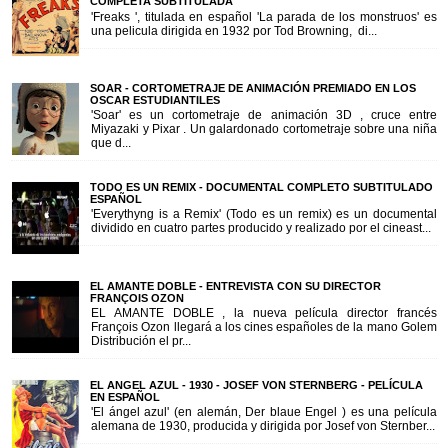
COMPLETA SUBTITULADA
'Freaks ', titulada en español 'La parada de los monstruos' es
una pelicula dirigida en 1932 por Tod Browning, di...
SOAR - CORTOMETRAJE DE ANIMACIÓN PREMIADO EN LOS
OSCAR ESTUDIANTILES
'Soar' es un cortometraje de animación 3D , cruce entre
Miyazaki y Pixar . Un galardonado cortometraje sobre una niña
que d...
TODO ES UN REMIX - DOCUMENTAL COMPLETO SUBTITULADO
ESPAÑOL
'Everythyng is a Remix' (Todo es un remix) es un documental
dividido en cuatro partes producido y realizado por el cineast...
EL AMANTE DOBLE - ENTREVISTA CON SU DIRECTOR
FRANÇOIS OZON
EL AMANTE DOBLE , la nueva película director francés
François Ozon llegará a los cines españoles de la mano Golem
Distribución el pr...
EL ANGEL AZUL - 1930 - JOSEF VON STERNBERG - PELÍCULA
EN ESPAÑOL
'El ángel azul' (en alemán, Der blaue Engel ) es una película
alemana de 1930, producida y dirigida por Josef von Sternber...