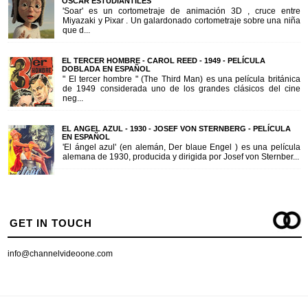
OSCAR ESTUDIANTILES
'Soar' es un cortometraje de animación 3D , cruce entre
Miyazaki y Pixar . Un galardonado cortometraje sobre una niña
que d...
EL TERCER HOMBRE - CAROL REED - 1949 - PELÍCULA
DOBLADA EN ESPAÑOL
" El tercer hombre " (The Third Man) es una película británica
de 1949 considerada uno de los grandes clásicos del cine
neg...
EL ANGEL AZUL - 1930 - JOSEF VON STERNBERG - PELÍCULA
EN ESPAÑOL
'El ángel azul' (en alemán, Der blaue Engel ) es una película
alemana de 1930, producida y dirigida por Josef von Sternber...
GET IN TOUCH
info@channelvideoone.com