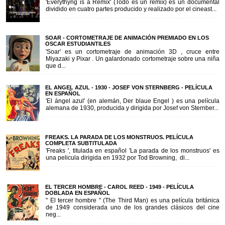
'Everythyng is a Remix' (Todo es un remix) es un documental
dividido en cuatro partes producido y realizado por el cineast...
SOAR - CORTOMETRAJE DE ANIMACIÓN PREMIADO EN LOS
OSCAR ESTUDIANTILES
'Soar' es un cortometraje de animación 3D , cruce entre
Miyazaki y Pixar . Un galardonado cortometraje sobre una niña
que d...
EL ANGEL AZUL - 1930 - JOSEF VON STERNBERG - PELÍCULA
EN ESPAÑOL
'El ángel azul' (en alemán, Der blaue Engel ) es una película
alemana de 1930, producida y dirigida por Josef von Sternber...
FREAKS. LA PARADA DE LOS MONSTRUOS. PELÍCULA
COMPLETA SUBTITULADA
'Freaks ', titulada en español 'La parada de los monstruos' es
una pelicula dirigida en 1932 por Tod Browning, di...
EL TERCER HOMBRE - CAROL REED - 1949 - PELÍCULA
DOBLADA EN ESPAÑOL
" El tercer hombre " (The Third Man) es una película británica
de 1949 considerada uno de los grandes clásicos del cine
neg...