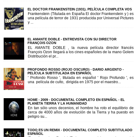
EL DOCTOR FRANKENSTEIN (1931). PELÍCULA COMPLETA VOS
Frankenstein (Titulada en España El doctor Frankenstein y ) es
una película de terror de 1931 producida por Universal Pictures
y ...
EL AMANTE DOBLE - ENTREVISTA CON SU DIRECTOR
FRANÇOIS OZON
EL AMANTE DOBLE , la nueva película director francés
François Ozon llegará a los cines españoles de la mano Golem
Distribución el pr...
PROFONDO ROSSO (ROJO OSCURO) - DARIO ARGENTO -
PELÍCULA SUBTITULADA EN ESPAÑOL
' Profondo Rosso ', titulada en español ' Rojo Profundo ', es
una película de culto, dirigida en 1975 por el maestro...
HOME - 2009 - DOCUMENTAL COMPLETO EN ESPAÑOL - EL
PLANETA TIERRA Y LA HUMANIDAD
En tan sólo unos decenios, el hombre ha roto el equilibrio de
cerca de 4000 años de evolución de la Tierra y ha puesto en
peligro su...
TODO ES UN REMIX - DOCUMENTAL COMPLETO SUBTITULADO
ESPAÑOL