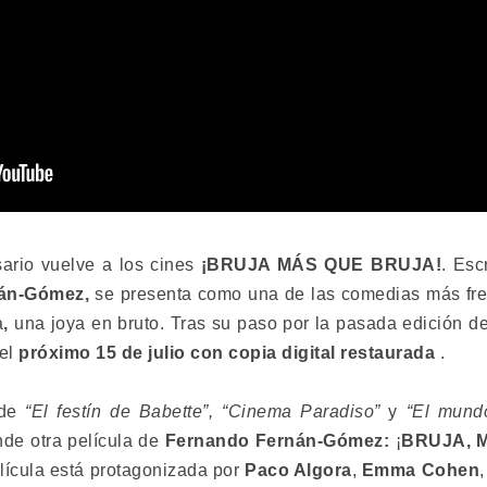
ario vuelve a los cines
¡BRUJA MÁS QUE BRUJA!
. Esc
nán-Gómez,
se presenta como una de las comedias más fres
a
,
una joya en bruto. Tras su paso por la pasada edición d
 el
próximo 15 de julio con copia digital restaurada
.
 de
“El festín de Babette”, “Cinema Paradiso”
y
“El mund
nde otra película de
Fernando Fernán-Gómez:
¡
BRUJA, 
elícula está protagonizada por
Paco Algora
,
Emma Cohen