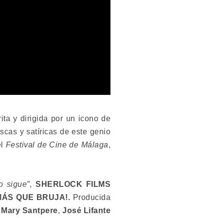
rita y dirigida por un icono de
cas y satíricas de este genio
el
Festival de Cine de Málaga
,
o sigue”
,
SHERLOCK FILMS
MÁS QUE BRUJA!
.
Producida
,
Mary Santpere
,
José Lifante