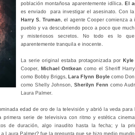
población montañosa aparentemente idílica.
El a
es enviado para investigar el asesinato. Con la 
Harry S. Truman
, el agente Cooper comienza a i
pueblo y va descubriendo poco a poco que much
y misteriosos secretos. No todo es lo que
aparentemente tranquila e inocente.
La serie original estaba protagonizada por
Kyle
Cooper,
Michael Ontkean
como el Sheriff Harr
como Bobby Briggs,
Lara Flynn Boyle
como Don
como Shelly Johnson,
Sherilyn Fenn
como Audr
Laura Palmer.
ominada edad de oro de la televisión y abrió la veda para 
la primera serie de televisiva con ritmo y estética cinema
tos de duración, algo inaudito hasta la fecha; y la pr
 a Laura Palmer? fue la pregunta que se hizo medio mundo a