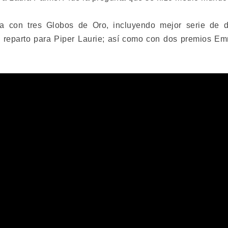
da con tres Globos de Oro, incluyendo mejor serie de d
 reparto para Piper Laurie; así como con dos premios Em