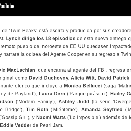
de 'Twin Peaks' está escrita y producida por sus creadores
st.
Lynch dirige los 18 episodios
de esta nueva entrega q
e remoto pueblo del noroeste de EE UU quedasen impactado
 y narrará la odisea del Agente Cooper en su regreso a Twi
yle MacLachlan
, que encarna al agente del FBI, regresa e
original como
David Duchovny, Alicia Witt, David Patrick
nante elenco que incluye a
Monica Bellucci
(saga 'Matri
a ley de Rayland'),
Laura Dern
('Parque jurásico'),
Hailey G
Hudson
('Modern Family'),
Ashley Judd
(la serie 'Diverge
e Bridge'),
Tim Roth
('Miénteme'),
Amanda Seyfried
('
('Gossip Girl'), y
Naomi Watts
('Lo imposible') además de 
Eddie Vedder
de Pearl Jam.