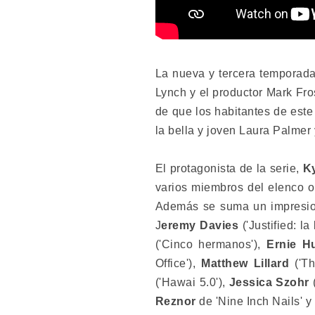
La nueva y tercera temporada 
Lynch y el productor Mark Fro
de que los habitantes de est
la bella y joven Laura Palmer
El protagonista de la serie,
K
varios miembros del elenco 
Además se suma un impresio
J
eremy Davies
('Justified: l
('Cinco hermanos'),
Ernie 
Office'),
Matthew Lillard
('Th
('Hawai 5.0'),
Jessica Szohr
Reznor
de 'Nine Inch Nails' y