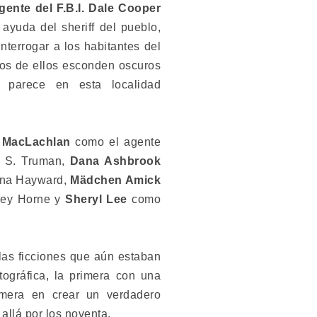
gente del F.B.I. Dale Cooper
ayuda del sheriff del pueblo,
nterrogar a los habitantes del
os de ellos esconden oscuros
 parece en esta localidad
 MacLachlan
como el agente
y S. Truman,
Dana Ashbrook
na Hayward,
Mädchen Amick
ey Horne y
Sheryl Lee
como
las ficciones que aún estaban
tográfica, la primera con una
imera en crear un verdadero
llá por los noventa.