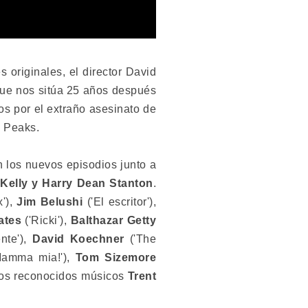
 originales, el director David
ue nos sitúa 25 años después
s por el extraño asesinato de
n Peaks.
n los nuevos episodios junto a
 Kelly y Harry Dean Stanton
.
x'),
Jim Belushi
('El escritor'),
ates
('Ricki'),
Balthazar Getty
nte'),
David Koechner
('The
Mamma mia!'),
Tom Sizemore
los reconocidos músicos
Trent