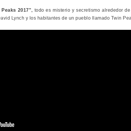
 Peaks 2017",
todo es misterio y secretismo alrededor de 
vid Lynch y los habitantes de un pueblo llamado Twin Pe