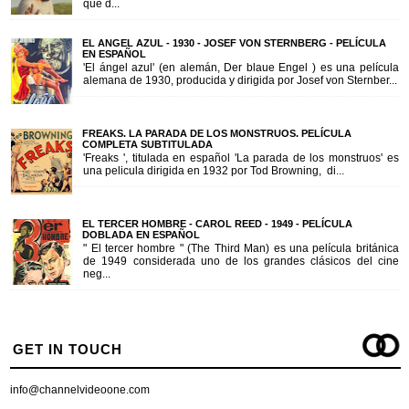
que d...
EL ANGEL AZUL - 1930 - JOSEF VON STERNBERG - PELÍCULA
EN ESPAÑOL
'El ángel azul' (en alemán, Der blaue Engel ) es una película
alemana de 1930, producida y dirigida por Josef von Sternber...
FREAKS. LA PARADA DE LOS MONSTRUOS. PELÍCULA
COMPLETA SUBTITULADA
'Freaks ', titulada en español 'La parada de los monstruos' es
una pelicula dirigida en 1932 por Tod Browning, di...
EL TERCER HOMBRE - CAROL REED - 1949 - PELÍCULA
DOBLADA EN ESPAÑOL
" El tercer hombre " (The Third Man) es una película británica
de 1949 considerada uno de los grandes clásicos del cine
neg...
GET IN TOUCH
info@channelvideoone.com