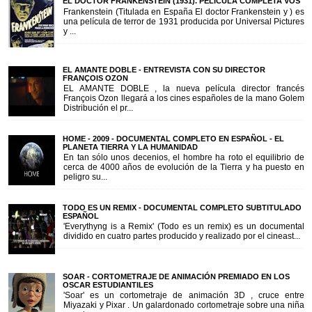
EL DOCTOR FRANKENSTEIN (1931). PELÍCULA COMPLETA VOS
Frankenstein (Titulada en España El doctor Frankenstein y ) es
una película de terror de 1931 producida por Universal Pictures
y ...
EL AMANTE DOBLE - ENTREVISTA CON SU DIRECTOR
FRANÇOIS OZON
EL AMANTE DOBLE , la nueva película director francés
François Ozon llegará a los cines españoles de la mano Golem
Distribución el pr...
HOME - 2009 - DOCUMENTAL COMPLETO EN ESPAÑOL - EL
PLANETA TIERRA Y LA HUMANIDAD
En tan sólo unos decenios, el hombre ha roto el equilibrio de
cerca de 4000 años de evolución de la Tierra y ha puesto en
peligro su...
TODO ES UN REMIX - DOCUMENTAL COMPLETO SUBTITULADO
ESPAÑOL
'Everythyng is a Remix' (Todo es un remix) es un documental
dividido en cuatro partes producido y realizado por el cineast...
SOAR - CORTOMETRAJE DE ANIMACIÓN PREMIADO EN LOS
OSCAR ESTUDIANTILES
'Soar' es un cortometraje de animación 3D , cruce entre
Miyazaki y Pixar . Un galardonado cortometraje sobre una niña