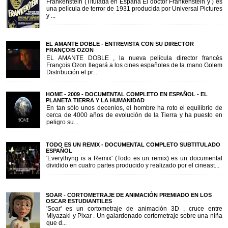
Frankenstein (Titulada en España El doctor Frankenstein y ) es
una película de terror de 1931 producida por Universal Pictures
y ...
EL AMANTE DOBLE - ENTREVISTA CON SU DIRECTOR
FRANÇOIS OZON
EL AMANTE DOBLE , la nueva película director francés
François Ozon llegará a los cines españoles de la mano Golem
Distribución el pr...
HOME - 2009 - DOCUMENTAL COMPLETO EN ESPAÑOL - EL
PLANETA TIERRA Y LA HUMANIDAD
En tan sólo unos decenios, el hombre ha roto el equilibrio de
cerca de 4000 años de evolución de la Tierra y ha puesto en
peligro su...
TODO ES UN REMIX - DOCUMENTAL COMPLETO SUBTITULADO
ESPAÑOL
'Everythyng is a Remix' (Todo es un remix) es un documental
dividido en cuatro partes producido y realizado por el cineast...
SOAR - CORTOMETRAJE DE ANIMACIÓN PREMIADO EN LOS
OSCAR ESTUDIANTILES
'Soar' es un cortometraje de animación 3D , cruce entre
Miyazaki y Pixar . Un galardonado cortometraje sobre una niña
que d...