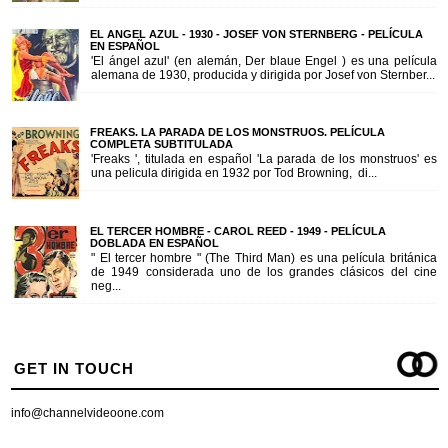
EL ANGEL AZUL - 1930 - JOSEF VON STERNBERG - PELÍCULA
EN ESPAÑOL
'El ángel azul' (en alemán, Der blaue Engel ) es una película
alemana de 1930, producida y dirigida por Josef von Sternber...
FREAKS. LA PARADA DE LOS MONSTRUOS. PELÍCULA
COMPLETA SUBTITULADA
'Freaks ', titulada en español 'La parada de los monstruos' es
una pelicula dirigida en 1932 por Tod Browning, di...
EL TERCER HOMBRE - CAROL REED - 1949 - PELÍCULA
DOBLADA EN ESPAÑOL
" El tercer hombre " (The Third Man) es una película británica
de 1949 considerada uno de los grandes clásicos del cine
neg...
GET IN TOUCH
info@channelvideoone.com