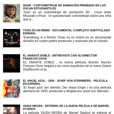
SOAR - CORTOMETRAJE DE ANIMACIÓN PREMIADO EN LOS
OSCAR ESTUDIANTILES
'Soar' es un cortometraje de animación 3D , cruce entre
Miyazaki y Pixar . Un galardonado cortometraje sobre una niña
que d...
TODO ES UN REMIX - DOCUMENTAL COMPLETO SUBTITULADO
ESPAÑOL
'Everythyng is a Remix' (Todo es un remix) es un documental
dividido en cuatro partes producido y realizado por el cineast...
EL AMANTE DOBLE - ENTREVISTA CON SU DIRECTOR
FRANÇOIS OZON
EL AMANTE DOBLE , la nueva película director francés
François Ozon llegará a los cines españoles de la mano Golem
Distribución el pr...
EL ANGEL AZUL - 1930 - JOSEF VON STERNBERG - PELÍCULA
EN ESPAÑOL
'El ángel azul' (en alemán, Der blaue Engel ) es una película
alemana de 1930, producida y dirigida por Josef von Sternber...
VIUDA NEGRA - ESTRENO DE LA NUEVA PELÍCULA DE MARVEL
STUDIOS
La película VIUDA NEGRA de Marvel Studios se estrena el