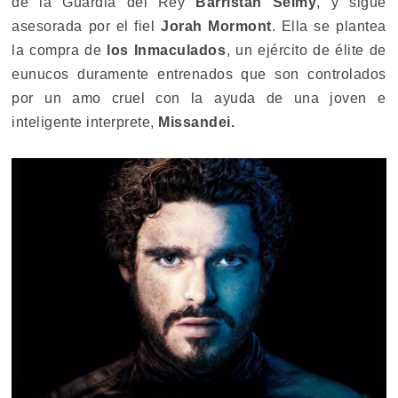
de la Guardia del Rey
Barristan Selmy
, y sigue
asesorada por el fiel
Jorah Mormont
. Ella se plantea
la compra de
los Inmaculados
, un ejército de élite de
eunucos duramente entrenados que son controlados
por un amo cruel con la ayuda de una joven e
inteligente interprete,
Missandei.