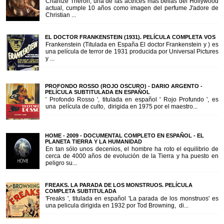
Charlize Theron, una de las actrices más bellas del Hollywood
actual, cumple 10 años como imagen del perfume J'adore de
Christian ...
EL DOCTOR FRANKENSTEIN (1931). PELÍCULA COMPLETA VOS
Frankenstein (Titulada en España El doctor Frankenstein y ) es
una película de terror de 1931 producida por Universal Pictures
y ...
PROFONDO ROSSO (ROJO OSCURO) - DARIO ARGENTO -
PELÍCULA SUBTITULADA EN ESPAÑOL
' Profondo Rosso ', titulada en español ' Rojo Profundo ', es
una película de culto, dirigida en 1975 por el maestro...
HOME - 2009 - DOCUMENTAL COMPLETO EN ESPAÑOL - EL
PLANETA TIERRA Y LA HUMANIDAD
En tan sólo unos decenios, el hombre ha roto el equilibrio de
cerca de 4000 años de evolución de la Tierra y ha puesto en
peligro su...
FREAKS. LA PARADA DE LOS MONSTRUOS. PELÍCULA
COMPLETA SUBTITULADA
'Freaks ', titulada en español 'La parada de los monstruos' es
una pelicula dirigida en 1932 por Tod Browning, di...