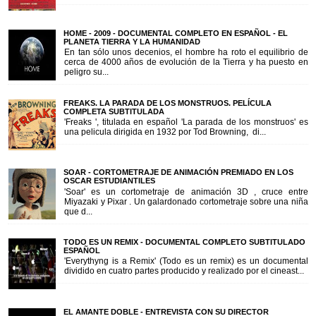
HOME - 2009 - DOCUMENTAL COMPLETO EN ESPAÑOL - EL
PLANETA TIERRA Y LA HUMANIDAD
En tan sólo unos decenios, el hombre ha roto el equilibrio de
cerca de 4000 años de evolución de la Tierra y ha puesto en
peligro su...
FREAKS. LA PARADA DE LOS MONSTRUOS. PELÍCULA
COMPLETA SUBTITULADA
'Freaks ', titulada en español 'La parada de los monstruos' es
una pelicula dirigida en 1932 por Tod Browning, di...
SOAR - CORTOMETRAJE DE ANIMACIÓN PREMIADO EN LOS
OSCAR ESTUDIANTILES
'Soar' es un cortometraje de animación 3D , cruce entre
Miyazaki y Pixar . Un galardonado cortometraje sobre una niña
que d...
TODO ES UN REMIX - DOCUMENTAL COMPLETO SUBTITULADO
ESPAÑOL
'Everythyng is a Remix' (Todo es un remix) es un documental
dividido en cuatro partes producido y realizado por el cineast...
EL AMANTE DOBLE - ENTREVISTA CON SU DIRECTOR