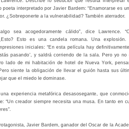
ue Lawrence. Describe lo seductor que resulta interpretar
 poeta interpretado por Javier Bardem: “Enamorarse es u
or. ¿Sobreponerte a la vulnerabilidad? También aterrador.
lgo sea acogedoramente cálido”, dice Lawrence. “Otr
 ¿Esto? Esto es una candela romana. Una explosión. 
mpresiones iniciales: “En esta película hay definitivamen
estás pasando’, y saldrá corriendo de la sala. Pero yo no 
otro lado de mi habitación de hotel de Nueva York, pensa
 Pero siente la obligación de llevar el guión hasta sus úl
dejar que el miedo le dominase.
a experiencia metafórica desasosegante, que conmocion
: “Un creador siempre necesita una musa. En tanto en cu
res”.
otagonista, Javier Bardem, ganador del Oscar de la Academ