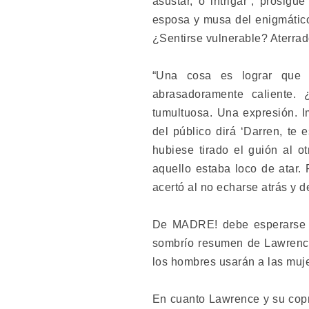
asustar, o intrigar”, prosig
esposa y musa del enigmático
¿Sentirse vulnerable? Aterrad
“Una cosa es lograr que a
abrasadoramente caliente.
tumultuosa. Una expresión. I
del público dirá ‘Darren, te 
hubiese tirado el guión al 
aquello estaba loco de atar.
acertó al no echarse atrás y 
De MADRE! debe esperarse un
sombrío resumen de Lawrence
los hombres usarán a las muje
En cuanto Lawrence y su copr