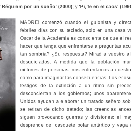
;
'Réquiem por un sueño' (2000)
; y
'Pi, fe en el caos' (199
MADRE! comenzó cuando el guionista y direct
febriles días con su teclado, solo en una casa v
Oscar de la Academia es consciente de que el re
hacer que tenga que enfrentarse a preguntas acuc
tan sombría? ¿Su respuesta? Mirad a vuestro al
desquiciados. A medida que la población mun
millones de personas, nos enfrentamos a cuest
como para imaginar las consecuencias: Los ecos
testigos de la extinción a un ritmo sin preced
desconciertan a los gobiernos; unos aparentem
Unidos ayudan a elaborar un tratado señero sob
se retiran de dicho tratado; las creencias ances
siguen provocando guerras y divisiones; el may
desprende del casquete polar antártico y vaga 