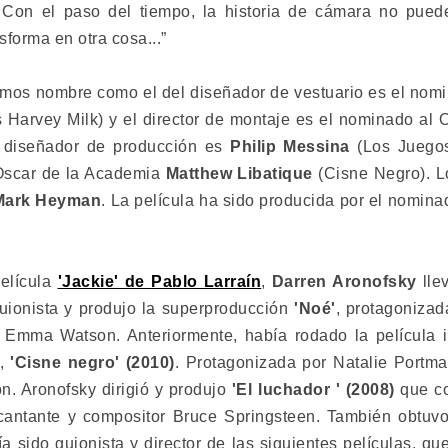
Con el paso del tiempo, la historia de cámara no puede
sforma en otra cosa...”
amos nombre como el del diseñador de vestuario es el nom
 Harvey Milk) y el director de montaje es el nominado al
 diseñador de producción es
Philip Messina
(Los Juegos
 Oscar de la Academia
Matthew Libatique
(Cisne Negro). L
 Mark Heyman
. La película ha sido producida por el nomin
elícula
'Jackie' de Pablo Larraín
,
Darren Aronofsky
llev
guionista y produjo la superproducción
'Noé'
, protagoniza
y Emma Watson. Anteriormente, había rodado la película 
a,
'Cisne negro' (2010)
. Protagonizada por Natalie Portm
n. Aronofsky dirigió y produjo
'El luchador ' (2008)
que co
 cantante y compositor Bruce Springsteen. También obtuv
a sido guionista y director de las siguientes películas, qu