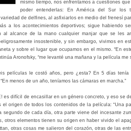
mismo tiempo, nos enfrentamos a cuestiones que
poder entenderlas: En América del Sur los 
variedad de delfines, al asfixiarlos en medio del frenesí par
 más a los acontecimientos deportivos; sigue habiendo 
n al alcance de la mano cualquier manjar que se les a
peligrosamente insostenible, y sin embargo, vivimos en 
laneta y sobre el lugar que ocupamos en el mismo. “En este
tinúa Aronofsky, “me levanté una mañana y la película me s
eis películas le costó años, pero ¿esta? En 5 días tenía
 “En menos de un año, teníamos las cámaras en marcha.”
s difícil de encasillar en un género concreto, y eso se d
s el origen de todos los contenidos de la película: “Una par
 segundo de cada día, otra parte viene del incesante zum
es, otros elementos tienen su origen en haber vivido el a
tan, otras cosas me salieron del corazón, otras de las ent