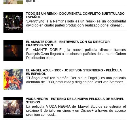
que d...
TODO ES UN REMIX - DOCUMENTAL COMPLETO SUBTITULADO
ESPAÑOL
'Everythyng is a Remix' (Todo es un remix) es un documental
dividido en cuatro partes producido y realizado por el cineast...
EL AMANTE DOBLE - ENTREVISTA CON SU DIRECTOR
FRANÇOIS OZON
EL AMANTE DOBLE , la nueva película director francés
François Ozon llegará a los cines españoles de la mano Golem
Distribución el pr...
EL ANGEL AZUL - 1930 - JOSEF VON STERNBERG - PELÍCULA
EN ESPAÑOL
'El ángel azul' (en alemán, Der blaue Engel ) es una película
alemana de 1930, producida y dirigida por Josef von Sternber...
VIUDA NEGRA - ESTRENO DE LA NUEVA PELÍCULA DE MARVEL
STUDIOS
La película VIUDA NEGRA de Marvel Studios se estrena el
próximo 9 de julio en cines y en Disney+ a través de acceso
premium con cost...