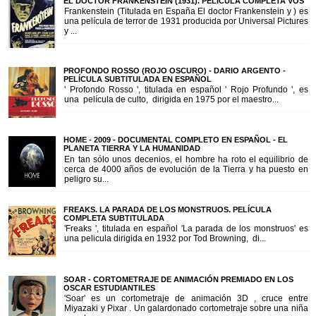
EL DOCTOR FRANKENSTEIN (1931). PELÍCULA COMPLETA VOS
Frankenstein (Titulada en España El doctor Frankenstein y ) es
una película de terror de 1931 producida por Universal Pictures
y ...
PROFONDO ROSSO (ROJO OSCURO) - DARIO ARGENTO -
PELÍCULA SUBTITULADA EN ESPAÑOL
' Profondo Rosso ', titulada en español ' Rojo Profundo ', es
una película de culto, dirigida en 1975 por el maestro...
HOME - 2009 - DOCUMENTAL COMPLETO EN ESPAÑOL - EL
PLANETA TIERRA Y LA HUMANIDAD
En tan sólo unos decenios, el hombre ha roto el equilibrio de
cerca de 4000 años de evolución de la Tierra y ha puesto en
peligro su...
FREAKS. LA PARADA DE LOS MONSTRUOS. PELÍCULA
COMPLETA SUBTITULADA
'Freaks ', titulada en español 'La parada de los monstruos' es
una pelicula dirigida en 1932 por Tod Browning, di...
SOAR - CORTOMETRAJE DE ANIMACIÓN PREMIADO EN LOS
OSCAR ESTUDIANTILES
'Soar' es un cortometraje de animación 3D , cruce entre
Miyazaki y Pixar . Un galardonado cortometraje sobre una niña