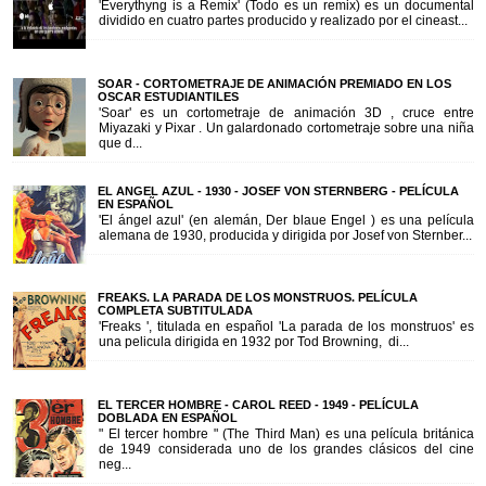
'Everythyng is a Remix' (Todo es un remix) es un documental
dividido en cuatro partes producido y realizado por el cineast...
SOAR - CORTOMETRAJE DE ANIMACIÓN PREMIADO EN LOS
OSCAR ESTUDIANTILES
'Soar' es un cortometraje de animación 3D , cruce entre
Miyazaki y Pixar . Un galardonado cortometraje sobre una niña
que d...
EL ANGEL AZUL - 1930 - JOSEF VON STERNBERG - PELÍCULA
EN ESPAÑOL
'El ángel azul' (en alemán, Der blaue Engel ) es una película
alemana de 1930, producida y dirigida por Josef von Sternber...
FREAKS. LA PARADA DE LOS MONSTRUOS. PELÍCULA
COMPLETA SUBTITULADA
'Freaks ', titulada en español 'La parada de los monstruos' es
una pelicula dirigida en 1932 por Tod Browning, di...
EL TERCER HOMBRE - CAROL REED - 1949 - PELÍCULA
DOBLADA EN ESPAÑOL
" El tercer hombre " (The Third Man) es una película británica
de 1949 considerada uno de los grandes clásicos del cine
neg...