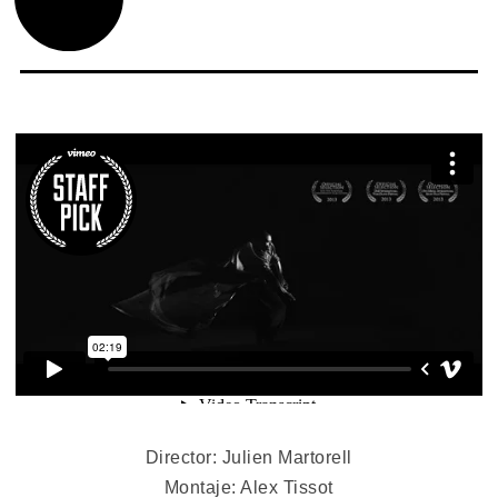
Director: Julien Martorell
Montaje: Alex Tissot