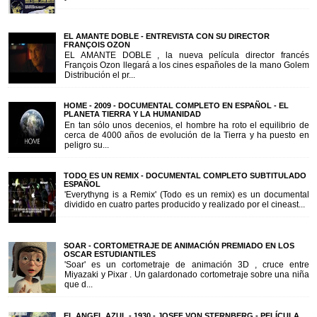
EL AMANTE DOBLE - ENTREVISTA CON SU DIRECTOR
FRANÇOIS OZON
EL AMANTE DOBLE , la nueva película director francés
François Ozon llegará a los cines españoles de la mano Golem
Distribución el pr...
HOME - 2009 - DOCUMENTAL COMPLETO EN ESPAÑOL - EL
PLANETA TIERRA Y LA HUMANIDAD
En tan sólo unos decenios, el hombre ha roto el equilibrio de
cerca de 4000 años de evolución de la Tierra y ha puesto en
peligro su...
TODO ES UN REMIX - DOCUMENTAL COMPLETO SUBTITULADO
ESPAÑOL
'Everythyng is a Remix' (Todo es un remix) es un documental
dividido en cuatro partes producido y realizado por el cineast...
SOAR - CORTOMETRAJE DE ANIMACIÓN PREMIADO EN LOS
OSCAR ESTUDIANTILES
'Soar' es un cortometraje de animación 3D , cruce entre
Miyazaki y Pixar . Un galardonado cortometraje sobre una niña
que d...
EL ANGEL AZUL - 1930 - JOSEF VON STERNBERG - PELÍCULA