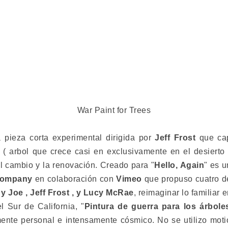
War Paint for Trees
a pieza corta experimental dirigida por
Jeff Frost
que cap
( arbol que crece casi en exclusivamente en el desierto
l cambio y la renovación. Creado para "
Hello, Again
" es u
Company
en colaboración con
Vimeo
que propuso cuatro de
y Joe , Jeff Frost , y Lucy McRae
, reimaginar lo familiar 
l Sur de California, "
Pintura de guerra para los árbole
nte personal e intensamente cósmico. No se utilizo moti