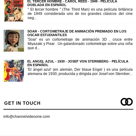
EL TERCER HOMBRE - CAROL REED - 1949 - PELÍCULA
DOBLADA EN ESPAÑOL
" El tercer hombre " (The Third Man) es una película británica
de 1949 considerada uno de los grandes clásicos del cine
neg...
SOAR - CORTOMETRAJE DE ANIMACIÓN PREMIADO EN LOS
OSCAR ESTUDIANTILES
'Soar' es un cortometraje de animación 3D , cruce entre
Miyazaki y Pixar . Un galardonado cortometraje sobre una niña
que d...
EL ANGEL AZUL - 1930 - JOSEF VON STERNBERG - PELÍCULA
EN ESPAÑOL
'El ángel azul' (en alemán, Der blaue Engel ) es una película
alemana de 1930, producida y dirigida por Josef von Sternber...
GET IN TOUCH
info@channelvideoone.com