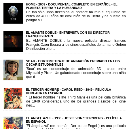
HOME - 2009 - DOCUMENTAL COMPLETO EN ESPAÑOL - EL
PLANETA TIERRA Y LA HUMANIDAD
En tan sólo unos decenios, el hombre ha roto el equilibrio de
cerca de 4000 años de evolución de la Tierra y ha puesto en
peligro su...
EL AMANTE DOBLE - ENTREVISTA CON SU DIRECTOR
FRANÇOIS OZON
EL AMANTE DOBLE , la nueva película director francés
François Ozon llegará a los cines españoles de la mano Golem
Distribución el pr...
SOAR - CORTOMETRAJE DE ANIMACIÓN PREMIADO EN LOS
OSCAR ESTUDIANTILES
'Soar' es un cortometraje de animación 3D , cruce entre
Miyazaki y Pixar . Un galardonado cortometraje sobre una niña
que d...
EL TERCER HOMBRE - CAROL REED - 1949 - PELÍCULA
DOBLADA EN ESPAÑOL
" El tercer hombre " (The Third Man) es una película británica
de 1949 considerada uno de los grandes clásicos del cine
neg...
EL ANGEL AZUL - 1930 - JOSEF VON STERNBERG - PELÍCULA
EN ESPAÑOL
'El ángel azul' (en alemán, Der blaue Engel ) es una película