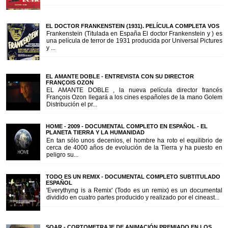
EL DOCTOR FRANKENSTEIN (1931). PELÍCULA COMPLETA VOS
Frankenstein (Titulada en España El doctor Frankenstein y ) es
una película de terror de 1931 producida por Universal Pictures
y ...
EL AMANTE DOBLE - ENTREVISTA CON SU DIRECTOR
FRANÇOIS OZON
EL AMANTE DOBLE , la nueva película director francés
François Ozon llegará a los cines españoles de la mano Golem
Distribución el pr...
HOME - 2009 - DOCUMENTAL COMPLETO EN ESPAÑOL - EL
PLANETA TIERRA Y LA HUMANIDAD
En tan sólo unos decenios, el hombre ha roto el equilibrio de
cerca de 4000 años de evolución de la Tierra y ha puesto en
peligro su...
TODO ES UN REMIX - DOCUMENTAL COMPLETO SUBTITULADO
ESPAÑOL
'Everythyng is a Remix' (Todo es un remix) es un documental
dividido en cuatro partes producido y realizado por el cineast...
SOAR - CORTOMETRAJE DE ANIMACIÓN PREMIADO EN LOS