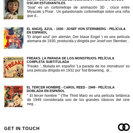
OSCAR ESTUDIANTILES
'Soar' es un cortometraje de animación 3D , cruce entre
Miyazaki y Pixar . Un galardonado cortometraje sobre una niña
que d...
EL ANGEL AZUL - 1930 - JOSEF VON STERNBERG - PELÍCULA
EN ESPAÑOL
'El ángel azul' (en alemán, Der blaue Engel ) es una película
alemana de 1930, producida y dirigida por Josef von Sternber...
FREAKS. LA PARADA DE LOS MONSTRUOS. PELÍCULA
COMPLETA SUBTITULADA
'Freaks ', titulada en español 'La parada de los monstruos' es
una pelicula dirigida en 1932 por Tod Browning, di...
EL TERCER HOMBRE - CAROL REED - 1949 - PELÍCULA
DOBLADA EN ESPAÑOL
" El tercer hombre " (The Third Man) es una película británica
de 1949 considerada uno de los grandes clásicos del cine
neg...
GET IN TOUCH