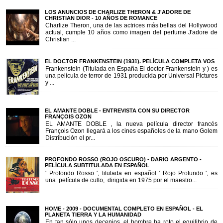
LOS ANUNCIOS DE CHARLIZE THERON & J'ADORE DE
CHRISTIAN DIOR - 10 AÑOS DE ROMANCE
Charlize Theron, una de las actrices más bellas del Hollywood
actual, cumple 10 años como imagen del perfume J'adore de
Christian ...
EL DOCTOR FRANKENSTEIN (1931). PELÍCULA COMPLETA VOS
Frankenstein (Titulada en España El doctor Frankenstein y ) es
una película de terror de 1931 producida por Universal Pictures
y ...
EL AMANTE DOBLE - ENTREVISTA CON SU DIRECTOR
FRANÇOIS OZON
EL AMANTE DOBLE , la nueva película director francés
François Ozon llegará a los cines españoles de la mano Golem
Distribución el pr...
PROFONDO ROSSO (ROJO OSCURO) - DARIO ARGENTO -
PELÍCULA SUBTITULADA EN ESPAÑOL
' Profondo Rosso ', titulada en español ' Rojo Profundo ', es
una película de culto, dirigida en 1975 por el maestro...
HOME - 2009 - DOCUMENTAL COMPLETO EN ESPAÑOL - EL
PLANETA TIERRA Y LA HUMANIDAD
En tan sólo unos decenios, el hombre ha roto el equilibrio de