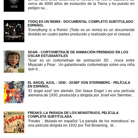
cerca de 4000 años de evolución de la Tierra y ha puesto en
peligro su...
TODO ES UN REMIX - DOCUMENTAL COMPLETO SUBTITULADO
ESPAÑOL
'Everythyng is a Remix' (Todo es un remix) es un documental
dividido en cuatro partes producido y realizado por el cineast...
SOAR - CORTOMETRAJE DE ANIMACIÓN PREMIADO EN LOS
OSCAR ESTUDIANTILES
'Soar' es un cortometraje de animación 3D , cruce entre
Miyazaki y Pixar . Un galardonado cortometraje sobre una niña
que d...
EL ANGEL AZUL - 1930 - JOSEF VON STERNBERG - PELÍCULA
EN ESPAÑOL
'El ángel azul' (en alemán, Der blaue Engel ) es una película
alemana de 1930, producida y dirigida por Josef von Sternber...
FREAKS. LA PARADA DE LOS MONSTRUOS. PELÍCULA
COMPLETA SUBTITULADA
'Freaks ', titulada en español 'La parada de los monstruos' es
una pelicula dirigida en 1932 por Tod Browning, di...