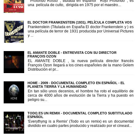
' Profondo Rosso ', titulada en español ' Rojo Profundo ', es
una película de culto, dirigida en 1975 por el maestro...
EL DOCTOR FRANKENSTEIN (1931). PELÍCULA COMPLETA VOS
Frankenstein (Titulada en España El doctor Frankenstein y ) es
una película de terror de 1931 producida por Universal Pictures
y ...
EL AMANTE DOBLE - ENTREVISTA CON SU DIRECTOR
FRANÇOIS OZON
EL AMANTE DOBLE , la nueva película director francés
François Ozon llegará a los cines españoles de la mano Golem
Distribución el pr...
HOME - 2009 - DOCUMENTAL COMPLETO EN ESPAÑOL - EL
PLANETA TIERRA Y LA HUMANIDAD
En tan sólo unos decenios, el hombre ha roto el equilibrio de
cerca de 4000 años de evolución de la Tierra y ha puesto en
peligro su...
TODO ES UN REMIX - DOCUMENTAL COMPLETO SUBTITULADO
ESPAÑOL
'Everythyng is a Remix' (Todo es un remix) es un documental
dividido en cuatro partes producido y realizado por el cineast...