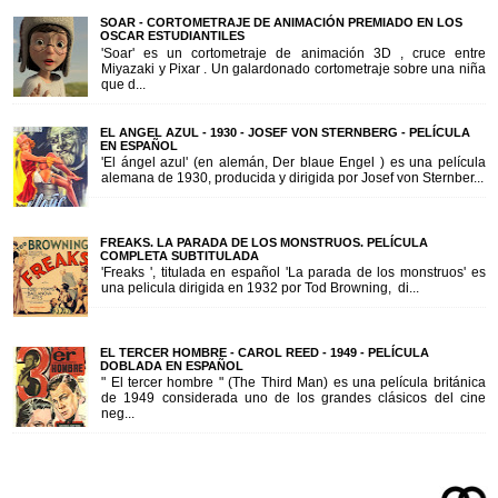
SOAR - CORTOMETRAJE DE ANIMACIÓN PREMIADO EN LOS
OSCAR ESTUDIANTILES
'Soar' es un cortometraje de animación 3D , cruce entre
Miyazaki y Pixar . Un galardonado cortometraje sobre una niña
que d...
EL ANGEL AZUL - 1930 - JOSEF VON STERNBERG - PELÍCULA
EN ESPAÑOL
'El ángel azul' (en alemán, Der blaue Engel ) es una película
alemana de 1930, producida y dirigida por Josef von Sternber...
FREAKS. LA PARADA DE LOS MONSTRUOS. PELÍCULA
COMPLETA SUBTITULADA
'Freaks ', titulada en español 'La parada de los monstruos' es
una pelicula dirigida en 1932 por Tod Browning, di...
EL TERCER HOMBRE - CAROL REED - 1949 - PELÍCULA
DOBLADA EN ESPAÑOL
" El tercer hombre " (The Third Man) es una película británica
de 1949 considerada uno de los grandes clásicos del cine
neg...