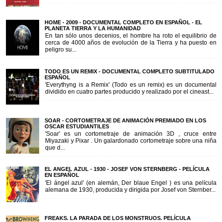
HOME - 2009 - DOCUMENTAL COMPLETO EN ESPAÑOL - EL
PLANETA TIERRA Y LA HUMANIDAD
En tan sólo unos decenios, el hombre ha roto el equilibrio de
cerca de 4000 años de evolución de la Tierra y ha puesto en
peligro su...
TODO ES UN REMIX - DOCUMENTAL COMPLETO SUBTITULADO
ESPAÑOL
'Everythyng is a Remix' (Todo es un remix) es un documental
dividido en cuatro partes producido y realizado por el cineast...
SOAR - CORTOMETRAJE DE ANIMACIÓN PREMIADO EN LOS
OSCAR ESTUDIANTILES
'Soar' es un cortometraje de animación 3D , cruce entre
Miyazaki y Pixar . Un galardonado cortometraje sobre una niña
que d...
EL ANGEL AZUL - 1930 - JOSEF VON STERNBERG - PELÍCULA
EN ESPAÑOL
'El ángel azul' (en alemán, Der blaue Engel ) es una película
alemana de 1930, producida y dirigida por Josef von Sternber...
FREAKS. LA PARADA DE LOS MONSTRUOS. PELÍCULA