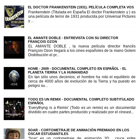
EL DOCTOR FRANKENSTEIN (1931). PELÍCULA COMPLETA VOS
Frankenstein (Titulada en España El doctor Frankenstein y ) es
una película de terror de 1931 producida por Universal Pictures
y ...
EL AMANTE DOBLE - ENTREVISTA CON SU DIRECTOR
FRANÇOIS OZON
EL AMANTE DOBLE , la nueva película director francés
François Ozon llegará a los cines españoles de la mano Golem
Distribución el pr...
HOME - 2009 - DOCUMENTAL COMPLETO EN ESPAÑOL - EL
PLANETA TIERRA Y LA HUMANIDAD
En tan sólo unos decenios, el hombre ha roto el equilibrio de
cerca de 4000 años de evolución de la Tierra y ha puesto en
peligro su...
TODO ES UN REMIX - DOCUMENTAL COMPLETO SUBTITULADO
ESPAÑOL
'Everythyng is a Remix' (Todo es un remix) es un documental
dividido en cuatro partes producido y realizado por el cineast...
SOAR - CORTOMETRAJE DE ANIMACIÓN PREMIADO EN LOS
OSCAR ESTUDIANTILES
'Soar' es un cortometraje de animación 3D , cruce entre