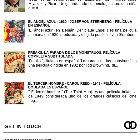
Miyazaki y Pixar . Un galardonado cortometraje sobre una niña
que d...
EL ANGEL AZUL - 1930 - JOSEF VON STERNBERG - PELÍCULA
EN ESPAÑOL
'El ángel azul' (en alemán, Der blaue Engel ) es una película
alemana de 1930, producida y dirigida por Josef von Sternber...
FREAKS. LA PARADA DE LOS MONSTRUOS. PELÍCULA
COMPLETA SUBTITULADA
'Freaks ', titulada en español 'La parada de los monstruos' es
una pelicula dirigida en 1932 por Tod Browning, di...
EL TERCER HOMBRE - CAROL REED - 1949 - PELÍCULA
DOBLADA EN ESPAÑOL
" El tercer hombre " (The Third Man) es una película británica
de 1949 considerada uno de los grandes clásicos del cine
neg...
GET IN TOUCH