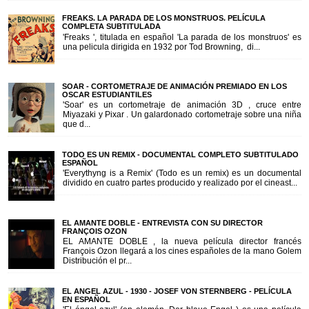
FREAKS. LA PARADA DE LOS MONSTRUOS. PELÍCULA
COMPLETA SUBTITULADA
'Freaks ', titulada en español 'La parada de los monstruos' es
una pelicula dirigida en 1932 por Tod Browning, di...
SOAR - CORTOMETRAJE DE ANIMACIÓN PREMIADO EN LOS
OSCAR ESTUDIANTILES
'Soar' es un cortometraje de animación 3D , cruce entre
Miyazaki y Pixar . Un galardonado cortometraje sobre una niña
que d...
TODO ES UN REMIX - DOCUMENTAL COMPLETO SUBTITULADO
ESPAÑOL
'Everythyng is a Remix' (Todo es un remix) es un documental
dividido en cuatro partes producido y realizado por el cineast...
EL AMANTE DOBLE - ENTREVISTA CON SU DIRECTOR
FRANÇOIS OZON
EL AMANTE DOBLE , la nueva película director francés
François Ozon llegará a los cines españoles de la mano Golem
Distribución el pr...
EL ANGEL AZUL - 1930 - JOSEF VON STERNBERG - PELÍCULA
EN ESPAÑOL