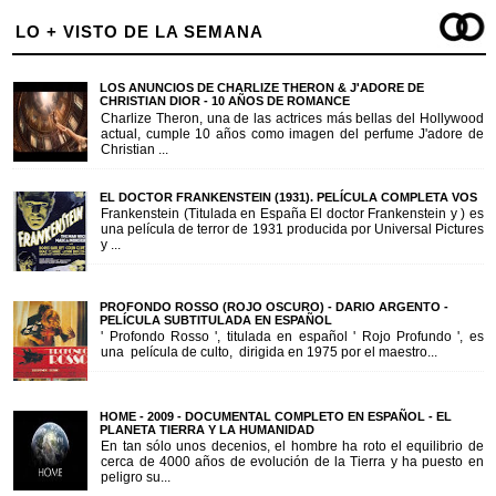
LO + VISTO DE LA SEMANA
LOS ANUNCIOS DE CHARLIZE THERON & J'ADORE DE
CHRISTIAN DIOR - 10 AÑOS DE ROMANCE
Charlize Theron, una de las actrices más bellas del Hollywood
actual, cumple 10 años como imagen del perfume J'adore de
Christian ...
EL DOCTOR FRANKENSTEIN (1931). PELÍCULA COMPLETA VOS
Frankenstein (Titulada en España El doctor Frankenstein y ) es
una película de terror de 1931 producida por Universal Pictures
y ...
PROFONDO ROSSO (ROJO OSCURO) - DARIO ARGENTO -
PELÍCULA SUBTITULADA EN ESPAÑOL
' Profondo Rosso ', titulada en español ' Rojo Profundo ', es
una película de culto, dirigida en 1975 por el maestro...
HOME - 2009 - DOCUMENTAL COMPLETO EN ESPAÑOL - EL
PLANETA TIERRA Y LA HUMANIDAD
En tan sólo unos decenios, el hombre ha roto el equilibrio de
cerca de 4000 años de evolución de la Tierra y ha puesto en
peligro su...