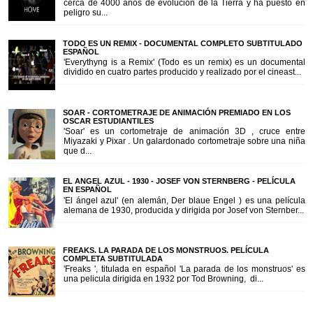
cerca de 4000 años de evolución de la Tierra y ha puesto en
peligro su...
TODO ES UN REMIX - DOCUMENTAL COMPLETO SUBTITULADO
ESPAÑOL
'Everythyng is a Remix' (Todo es un remix) es un documental
dividido en cuatro partes producido y realizado por el cineast...
SOAR - CORTOMETRAJE DE ANIMACIÓN PREMIADO EN LOS
OSCAR ESTUDIANTILES
'Soar' es un cortometraje de animación 3D , cruce entre
Miyazaki y Pixar . Un galardonado cortometraje sobre una niña
que d...
EL ANGEL AZUL - 1930 - JOSEF VON STERNBERG - PELÍCULA
EN ESPAÑOL
'El ángel azul' (en alemán, Der blaue Engel ) es una película
alemana de 1930, producida y dirigida por Josef von Sternber...
FREAKS. LA PARADA DE LOS MONSTRUOS. PELÍCULA
COMPLETA SUBTITULADA
'Freaks ', titulada en español 'La parada de los monstruos' es
una pelicula dirigida en 1932 por Tod Browning, di...