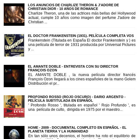
LOS ANUNCIOS DE CHARLIZE THERON & J'ADORE DE
CHRISTIAN DIOR - 10 AÑOS DE ROMANCE
Charlize Theron, una de las actrices más bellas del Hollywood
actual, cumple 10 años como imagen del perfume J'adore de
Christian ...
EL DOCTOR FRANKENSTEIN (1931). PELÍCULA COMPLETA VOS
Frankenstein (Titulada en España El doctor Frankenstein y ) es
una película de terror de 1931 producida por Universal Pictures
y ...
EL AMANTE DOBLE - ENTREVISTA CON SU DIRECTOR
FRANÇOIS OZON
EL AMANTE DOBLE , la nueva película director francés
François Ozon llegará a los cines españoles de la mano Golem
Distribución el pr...
PROFONDO ROSSO (ROJO OSCURO) - DARIO ARGENTO -
PELÍCULA SUBTITULADA EN ESPAÑOL
' Profondo Rosso ', titulada en español ' Rojo Profundo ', es
una película de culto, dirigida en 1975 por el maestro...
HOME - 2009 - DOCUMENTAL COMPLETO EN ESPAÑOL - EL
PLANETA TIERRA Y LA HUMANIDAD
En tan sólo unos decenios, el hombre ha roto el equilibrio de