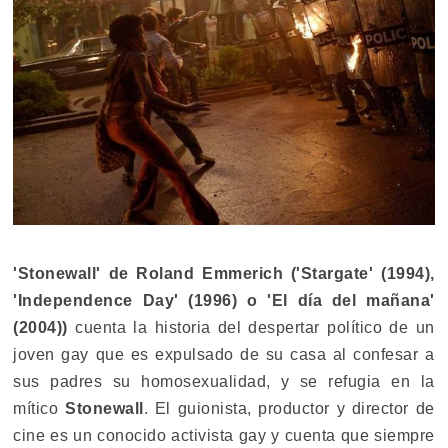
'Stonewall' de Roland Emmerich ('Stargate' (1994),
'Independence Day' (1996) o 'El día del mañana'
(2004))
cuenta la historia del despertar político de un
joven gay que es expulsado de su casa al confesar a
sus padres su homosexualidad, y se refugia en la
mítico
Stonewall
. El guionista, productor y director de
cine es un conocido activista gay y cuenta que siempre