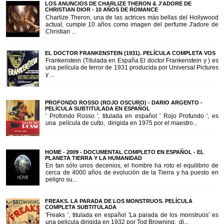
LOS ANUNCIOS DE CHARLIZE THERON & J'ADORE DE
CHRISTIAN DIOR - 10 AÑOS DE ROMANCE
Charlize Theron, una de las actrices más bellas del Hollywood
actual, cumple 10 años como imagen del perfume J'adore de
Christian ...
EL DOCTOR FRANKENSTEIN (1931). PELÍCULA COMPLETA VOS
Frankenstein (Titulada en España El doctor Frankenstein y ) es
una película de terror de 1931 producida por Universal Pictures
y ...
PROFONDO ROSSO (ROJO OSCURO) - DARIO ARGENTO -
PELÍCULA SUBTITULADA EN ESPAÑOL
' Profondo Rosso ', titulada en español ' Rojo Profundo ', es
una película de culto, dirigida en 1975 por el maestro...
HOME - 2009 - DOCUMENTAL COMPLETO EN ESPAÑOL - EL
PLANETA TIERRA Y LA HUMANIDAD
En tan sólo unos decenios, el hombre ha roto el equilibrio de
cerca de 4000 años de evolución de la Tierra y ha puesto en
peligro su...
FREAKS. LA PARADA DE LOS MONSTRUOS. PELÍCULA
COMPLETA SUBTITULADA
'Freaks ', titulada en español 'La parada de los monstruos' es
una pelicula dirigida en 1932 por Tod Browning, di...