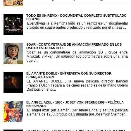
TODO ES UN REMIX - DOCUMENTAL COMPLETO SUBTITULADO
ESPAÑOL
'Everythyng is a Remix' (Todo es un remix) es un documental
dividido en cuatro partes producido y realizado por el cineast...
SOAR - CORTOMETRAJE DE ANIMACIÓN PREMIADO EN LOS
OSCAR ESTUDIANTILES
'Soar' es un cortometraje de animación 3D , cruce entre
Miyazaki y Pixar . Un galardonado cortometraje sobre una niña
que d...
EL AMANTE DOBLE - ENTREVISTA CON SU DIRECTOR
FRANÇOIS OZON
EL AMANTE DOBLE , la nueva película director francés
François Ozon llegará a los cines españoles de la mano Golem
Distribución el pr...
EL ANGEL AZUL - 1930 - JOSEF VON STERNBERG - PELÍCULA
EN ESPAÑOL
'El ángel azul' (en alemán, Der blaue Engel ) es una película
alemana de 1930, producida y dirigida por Josef von Sternber...