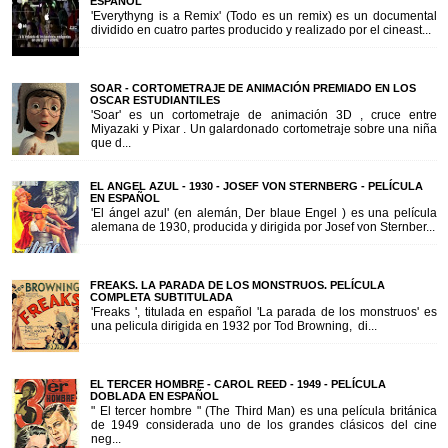
ESPAÑOL
'Everythyng is a Remix' (Todo es un remix) es un documental
dividido en cuatro partes producido y realizado por el cineast...
SOAR - CORTOMETRAJE DE ANIMACIÓN PREMIADO EN LOS
OSCAR ESTUDIANTILES
'Soar' es un cortometraje de animación 3D , cruce entre
Miyazaki y Pixar . Un galardonado cortometraje sobre una niña
que d...
EL ANGEL AZUL - 1930 - JOSEF VON STERNBERG - PELÍCULA
EN ESPAÑOL
'El ángel azul' (en alemán, Der blaue Engel ) es una película
alemana de 1930, producida y dirigida por Josef von Sternber...
FREAKS. LA PARADA DE LOS MONSTRUOS. PELÍCULA
COMPLETA SUBTITULADA
'Freaks ', titulada en español 'La parada de los monstruos' es
una pelicula dirigida en 1932 por Tod Browning, di...
EL TERCER HOMBRE - CAROL REED - 1949 - PELÍCULA
DOBLADA EN ESPAÑOL
" El tercer hombre " (The Third Man) es una película británica
de 1949 considerada uno de los grandes clásicos del cine
neg...