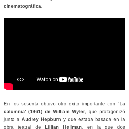
cinematográfica.
En los sesenta obtuvo otro éxito importante con
´La
calumnia’ (1961) de William Wyler
, que protagonizó
junto a
Audrey Hepburn
y que estaba basada en la
obra teatral de
Lillian Hellman
, en la que dos