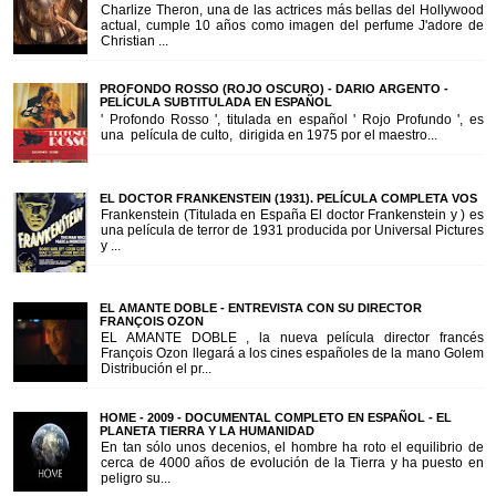
Charlize Theron, una de las actrices más bellas del Hollywood
actual, cumple 10 años como imagen del perfume J'adore de
Christian ...
PROFONDO ROSSO (ROJO OSCURO) - DARIO ARGENTO -
PELÍCULA SUBTITULADA EN ESPAÑOL
' Profondo Rosso ', titulada en español ' Rojo Profundo ', es
una película de culto, dirigida en 1975 por el maestro...
EL DOCTOR FRANKENSTEIN (1931). PELÍCULA COMPLETA VOS
Frankenstein (Titulada en España El doctor Frankenstein y ) es
una película de terror de 1931 producida por Universal Pictures
y ...
EL AMANTE DOBLE - ENTREVISTA CON SU DIRECTOR
FRANÇOIS OZON
EL AMANTE DOBLE , la nueva película director francés
François Ozon llegará a los cines españoles de la mano Golem
Distribución el pr...
HOME - 2009 - DOCUMENTAL COMPLETO EN ESPAÑOL - EL
PLANETA TIERRA Y LA HUMANIDAD
En tan sólo unos decenios, el hombre ha roto el equilibrio de
cerca de 4000 años de evolución de la Tierra y ha puesto en
peligro su...