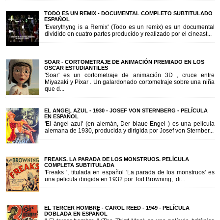
TODO ES UN REMIX - DOCUMENTAL COMPLETO SUBTITULADO
ESPAÑOL
'Everythyng is a Remix' (Todo es un remix) es un documental
dividido en cuatro partes producido y realizado por el cineast...
SOAR - CORTOMETRAJE DE ANIMACIÓN PREMIADO EN LOS
OSCAR ESTUDIANTILES
'Soar' es un cortometraje de animación 3D , cruce entre
Miyazaki y Pixar . Un galardonado cortometraje sobre una niña
que d...
EL ANGEL AZUL - 1930 - JOSEF VON STERNBERG - PELÍCULA
EN ESPAÑOL
'El ángel azul' (en alemán, Der blaue Engel ) es una película
alemana de 1930, producida y dirigida por Josef von Sternber...
FREAKS. LA PARADA DE LOS MONSTRUOS. PELÍCULA
COMPLETA SUBTITULADA
'Freaks ', titulada en español 'La parada de los monstruos' es
una pelicula dirigida en 1932 por Tod Browning, di...
EL TERCER HOMBRE - CAROL REED - 1949 - PELÍCULA
DOBLADA EN ESPAÑOL