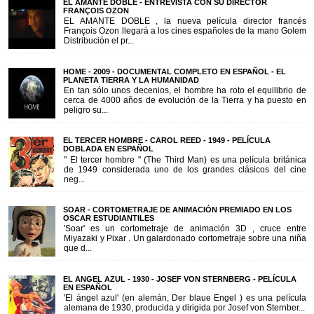
EL AMANTE DOBLE - ENTREVISTA CON SU DIRECTOR
FRANÇOIS OZON
EL AMANTE DOBLE , la nueva película director francés
François Ozon llegará a los cines españoles de la mano Golem
Distribución el pr...
HOME - 2009 - DOCUMENTAL COMPLETO EN ESPAÑOL - EL
PLANETA TIERRA Y LA HUMANIDAD
En tan sólo unos decenios, el hombre ha roto el equilibrio de
cerca de 4000 años de evolución de la Tierra y ha puesto en
peligro su...
EL TERCER HOMBRE - CAROL REED - 1949 - PELÍCULA
DOBLADA EN ESPAÑOL
" El tercer hombre " (The Third Man) es una película británica
de 1949 considerada uno de los grandes clásicos del cine
neg...
SOAR - CORTOMETRAJE DE ANIMACIÓN PREMIADO EN LOS
OSCAR ESTUDIANTILES
'Soar' es un cortometraje de animación 3D , cruce entre
Miyazaki y Pixar . Un galardonado cortometraje sobre una niña
que d...
EL ANGEL AZUL - 1930 - JOSEF VON STERNBERG - PELÍCULA
EN ESPAÑOL
'El ángel azul' (en alemán, Der blaue Engel ) es una película
alemana de 1930, producida y dirigida por Josef von Sternber...