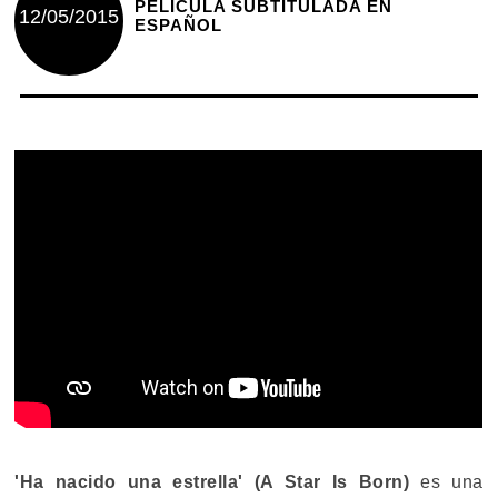
PELÍCULA SUBTITULADA EN
12/05/2015
ESPAÑOL
'Ha nacido una estrella' (A Star Is Born)
es una