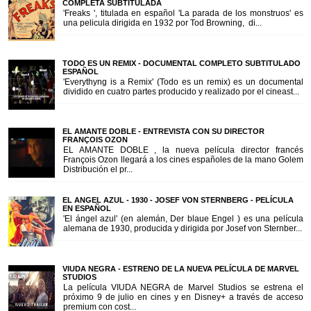
COMPLETA SUBTITULADA
'Freaks ', titulada en español 'La parada de los monstruos' es
una pelicula dirigida en 1932 por Tod Browning, di...
TODO ES UN REMIX - DOCUMENTAL COMPLETO SUBTITULADO
ESPAÑOL
'Everythyng is a Remix' (Todo es un remix) es un documental
dividido en cuatro partes producido y realizado por el cineast...
EL AMANTE DOBLE - ENTREVISTA CON SU DIRECTOR
FRANÇOIS OZON
EL AMANTE DOBLE , la nueva película director francés
François Ozon llegará a los cines españoles de la mano Golem
Distribución el pr...
EL ANGEL AZUL - 1930 - JOSEF VON STERNBERG - PELÍCULA
EN ESPAÑOL
'El ángel azul' (en alemán, Der blaue Engel ) es una película
alemana de 1930, producida y dirigida por Josef von Sternber...
VIUDA NEGRA - ESTRENO DE LA NUEVA PELÍCULA DE MARVEL
STUDIOS
La película VIUDA NEGRA de Marvel Studios se estrena el
próximo 9 de julio en cines y en Disney+ a través de acceso
premium con cost...