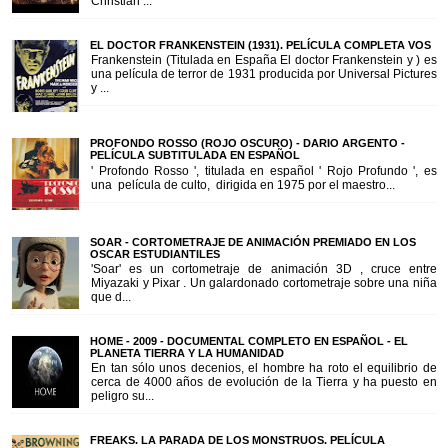
Christian ...
EL DOCTOR FRANKENSTEIN (1931). PELÍCULA COMPLETA VOS
Frankenstein (Titulada en España El doctor Frankenstein y ) es
una película de terror de 1931 producida por Universal Pictures
y ...
PROFONDO ROSSO (ROJO OSCURO) - DARIO ARGENTO -
PELÍCULA SUBTITULADA EN ESPAÑOL
' Profondo Rosso ', titulada en español ' Rojo Profundo ', es
una película de culto, dirigida en 1975 por el maestro...
SOAR - CORTOMETRAJE DE ANIMACIÓN PREMIADO EN LOS
OSCAR ESTUDIANTILES
'Soar' es un cortometraje de animación 3D , cruce entre
Miyazaki y Pixar . Un galardonado cortometraje sobre una niña
que d...
HOME - 2009 - DOCUMENTAL COMPLETO EN ESPAÑOL - EL
PLANETA TIERRA Y LA HUMANIDAD
En tan sólo unos decenios, el hombre ha roto el equilibrio de
cerca de 4000 años de evolución de la Tierra y ha puesto en
peligro su...
FREAKS. LA PARADA DE LOS MONSTRUOS. PELÍCULA