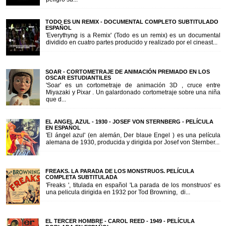
TODO ES UN REMIX - DOCUMENTAL COMPLETO SUBTITULADO
ESPAÑOL
'Everythyng is a Remix' (Todo es un remix) es un documental
dividido en cuatro partes producido y realizado por el cineast...
SOAR - CORTOMETRAJE DE ANIMACIÓN PREMIADO EN LOS
OSCAR ESTUDIANTILES
'Soar' es un cortometraje de animación 3D , cruce entre
Miyazaki y Pixar . Un galardonado cortometraje sobre una niña
que d...
EL ANGEL AZUL - 1930 - JOSEF VON STERNBERG - PELÍCULA
EN ESPAÑOL
'El ángel azul' (en alemán, Der blaue Engel ) es una película
alemana de 1930, producida y dirigida por Josef von Sternber...
FREAKS. LA PARADA DE LOS MONSTRUOS. PELÍCULA
COMPLETA SUBTITULADA
'Freaks ', titulada en español 'La parada de los monstruos' es
una pelicula dirigida en 1932 por Tod Browning, di...
EL TERCER HOMBRE - CAROL REED - 1949 - PELÍCULA