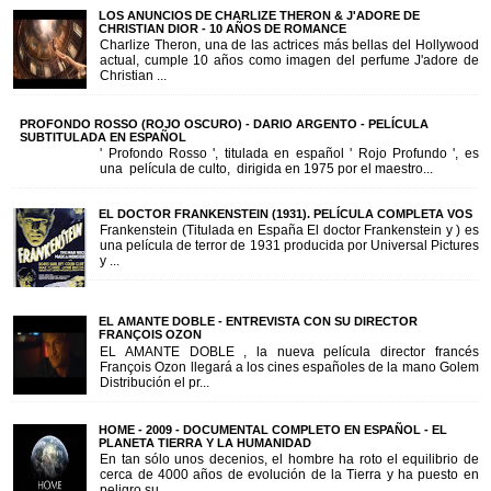
LOS ANUNCIOS DE CHARLIZE THERON & J'ADORE DE
CHRISTIAN DIOR - 10 AÑOS DE ROMANCE
Charlize Theron, una de las actrices más bellas del Hollywood
actual, cumple 10 años como imagen del perfume J'adore de
Christian ...
PROFONDO ROSSO (ROJO OSCURO) - DARIO ARGENTO - PELÍCULA
SUBTITULADA EN ESPAÑOL
' Profondo Rosso ', titulada en español ' Rojo Profundo ', es
una película de culto, dirigida en 1975 por el maestro...
EL DOCTOR FRANKENSTEIN (1931). PELÍCULA COMPLETA VOS
Frankenstein (Titulada en España El doctor Frankenstein y ) es
una película de terror de 1931 producida por Universal Pictures
y ...
EL AMANTE DOBLE - ENTREVISTA CON SU DIRECTOR
FRANÇOIS OZON
EL AMANTE DOBLE , la nueva película director francés
François Ozon llegará a los cines españoles de la mano Golem
Distribución el pr...
HOME - 2009 - DOCUMENTAL COMPLETO EN ESPAÑOL - EL
PLANETA TIERRA Y LA HUMANIDAD
En tan sólo unos decenios, el hombre ha roto el equilibrio de
cerca de 4000 años de evolución de la Tierra y ha puesto en
peligro su...