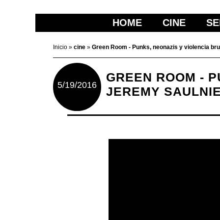
HOME
CINE
SE
Inicio
»
cine
»
Green Room - Punks, neonazis y violencia bruta
GREEN ROOM - P
5/19/2016
JEREMY SAULNIE