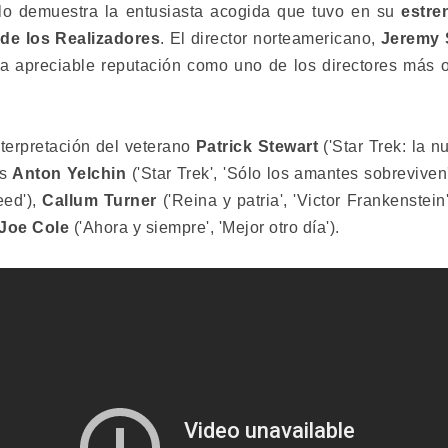
lo demuestra la entusiasta acogida que tuvo en su
estr
 de los Realizadores
. El director norteamericano,
Jeremy 
na apreciable reputación como uno de los directores más or
nterpretación del veterano
Patrick Stewart
('Star Trek: la n
es
Anton Yelchin
('Star Trek', 'Sólo los amantes sobreviven
eed'),
Callum Turner
('Reina y patria', 'Victor Frankenstein
Joe Cole
('Ahora y siempre', 'Mejor otro día').