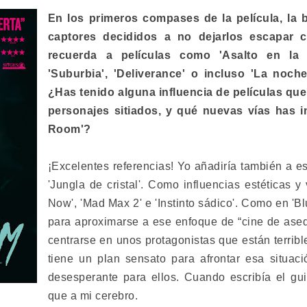
En los primeros compases de la película, la
captores decididos a no dejarlos escapar 
recuerda a películas como 'Asalto en la c
'Suburbia', 'Deliverance' o incluso 'La noch
¿Has tenido alguna influencia de películas que
personajes sitiados, y qué nuevas vías has i
Room'?
¡Excelentes referencias! Yo añadiría también a es
'Jungla de cristal'. Como influencias estéticas y
Now', 'Mad Max 2' e 'Instinto sádico'. Como en 'B
para aproximarse a ese enfoque de “cine de asedi
centrarse en unos protagonistas que están terri
tiene un plan sensato para afrontar esa situac
desesperante para ellos. Cuando escribía el gu
que a mi cerebro.