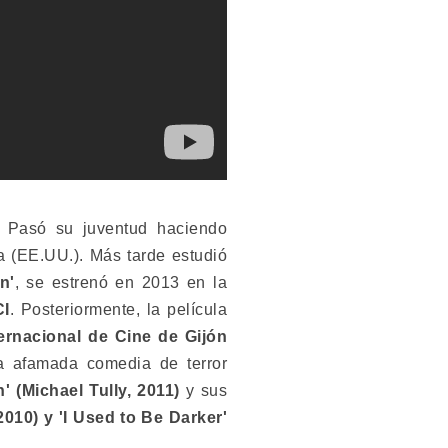
n. Pasó su juventud haciendo
a (EE.UU.). Más tarde estudió
n'
, se estrenó en 2013 en la
CI
. Posteriormente, la película
ternacional de Cine de Gijón
a afamada comedia de terror
n' (Michael Tully, 2011)
y sus
(2010) y 'I Used to Be Darker'