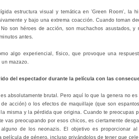
ígida estructura visual y temática en 'Green Room', la h
sivamente y bajo una extrema coacción. Cuando toman dec
 No son héroes de acción, son muchachos asustados, y 
minutos antes.
omo algo experiencial, físico, que provoque una respuest
s un mazazo.
rido del espectador durante la película con las consecu
 es absolutamente brutal. Pero aquí lo que la genera no es
e de acción) o los efectos de maquillaje (que son espanto
la misma y la pérdida que origina. Cuando te preocupas po
te vas preocupando por esos chicos, es ciertamente desgarr
 alguno de los neonazis. El objetivo es proporcionar al
película de género, incluso privándolos de tener que celeb