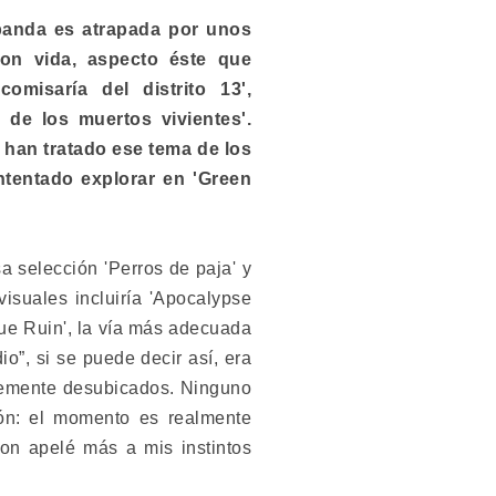
 banda es atrapada por unos
con vida, aspecto éste que
omisaría del distrito 13',
e de los muertos vivientes'.
 han tratado ese tema de los
ntentado explorar en 'Green
a selección 'Perros de paja' y
 visuales incluiría 'Apocalypse
lue Ruin', la vía más adecuada
o”, si se puede decir así, era
blemente desubicados. Ninguno
ión: el momento es realmente
ion apelé más a mis instintos