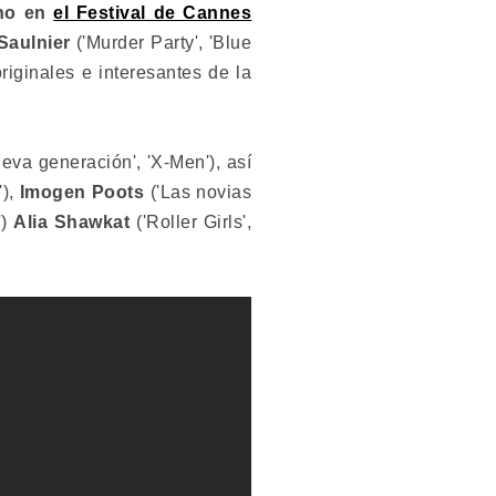
eno en
el Festival de Cannes
Saulnier
('Murder Party', 'Blue
iginales e interesantes de la
ueva generación', 'X-Men'), así
'),
Imogen Poots
('Las novias
')
Alia Shawkat
('Roller Girls',