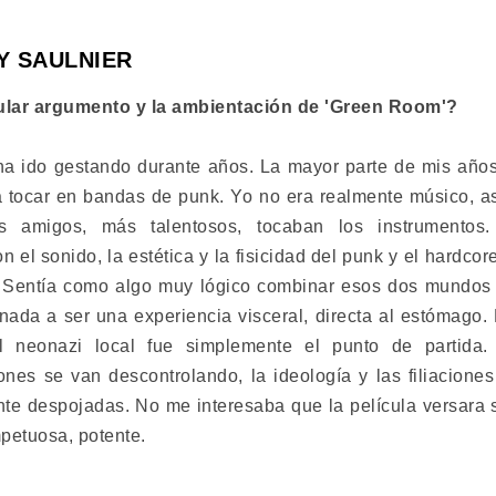
MY SAULNIER
gular argumento y la ambientación de 'Green Room'?
ha ido gestando durante años. La mayor parte de mis años
 tocar en bandas de punk. Yo no era realmente músico, así
s amigos, más talentosos, tocaban los instrumentos
 el sonido, la estética y la fisicidad del punk y el hardco
s. Sentía como algo muy lógico combinar esos dos mundos
inada a ser una experiencia visceral, directa al estómago
l neonazi local fue simplemente el punto de partida
iones se van descontrolando, la ideología y las filiacione
te despojadas. No me interesaba que la película versara s
petuosa, potente.