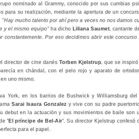
 grupo nominado al Grammy, conocido por sus cumbias psic
os para su realización, mediante la apertura de un concurs
 "
Hay mucho talento por ahí pero a veces no nos damos c
te y el mismo equipo"
ha dicho
Liliana Saumet
, cantante 
ar constantemente. Por eso decidimos abrir este concurso
el director de cine danés
Torben Kjelstrup
, que se inspiró
arecía en chándal, con el pelo rojo y aparato de ortodo
 en uno mismo.
va York, en los barrios de Bushwick y Williamsburg del d
llama
Sarai Isaura Gonzalez
y vive con su padre puertorr
su debut en la actuación y sus movimientos de baile son 
 de
'El príncipe de Bel-Air'
. Su director Kjelstrup confes
perfecta para el papel.