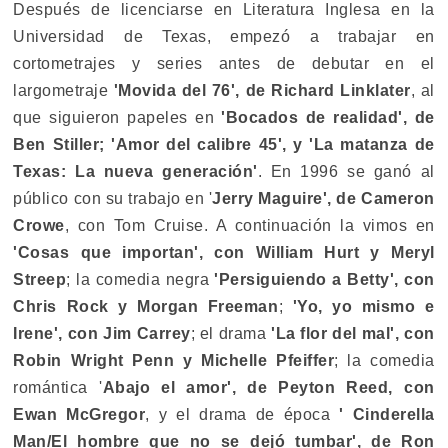
Después de licenciarse en Literatura Inglesa en la
Universidad de Texas, empezó a trabajar en
cortometrajes y series antes de debutar en el
largometraje
'Movida del 76', de Richard Linklater
, al
que siguieron papeles en
'Bocados de realidad', de
Ben Stiller; 'Amor del calibre 45', y 'La matanza de
Texas: La nueva generación'
. En 1996 se ganó al
público con su trabajo en '
Jerry Maguire', de Cameron
Crowe
, con Tom Cruise. A continuación la vimos en
'Cosas que importan', con William Hurt y Meryl
Streep
; la comedia negra
'Persiguiendo a Betty', con
Chris Rock y Morgan Freeman
;
'Yo, yo mismo e
Irene', con Jim Carrey
; el drama
'La flor del mal', con
Robin Wright Penn y Michelle Pfeiffer
; la comedia
romántica '
Abajo el amor', de Peyton Reed, con
Ewan McGregor
, y el drama de época
' Cinderella
Man/El hombre que no se dejó tumbar', de Ron