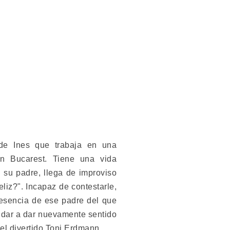
e Ines que trabaja en una
n Bucarest. Tiene una vida
 su padre, llega de improviso
liz?". Incapaz de contestarle,
resencia de ese padre del que
udar a dar nuevamente sentido
 el divertido Toni Erdmann.