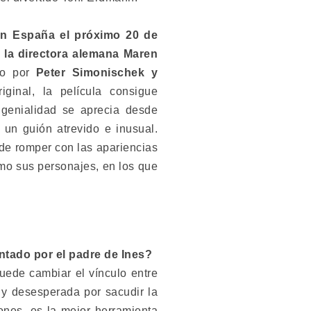
en España el próximo 20 de
e
la directora alemana Maren
do por
Peter Simonischek y
riginal, la película consigue
 genialidad se aprecia desde
 un guión atrevido e inusual.
de romper con las apariencias
omo sus personajes, en los que
ntado por el padre de Ines?
puede cambiar el vínculo entre
z y desesperada por sacudir la
ones, es la mejor herramienta