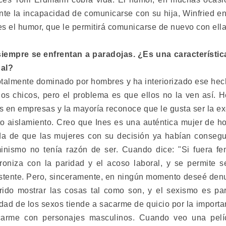
Ante la incapacidad de comunicarse con su hija, Winfried 
s el humor, que le permitirá comunicarse de nuevo con ella.
empre se enfrentan a paradojas. ¿Es una característic
ual?
totalmente dominado por hombres y ha interiorizado ese he
s chicos, pero el problema es que ellos no la ven así. 
 en empresas y la mayoría reconoce que le gusta ser la ex
to aislamiento. Creo que Ines es una auténtica mujer de 
da de que las mujeres con su decisión ya habían consegu
minismo no tenía razón de ser. Cuando dice: "Si fuera fem
roniza con la paridad y el acoso laboral, y se permite se
stente. Pero, sinceramente, en ningún momento deseé den
rido mostrar las cosas tal como son, y el sexismo es pa
ldad de los sexos tiende a sacarme de quicio por la impor
ficarme con personajes masculinos. Cuando veo una pe