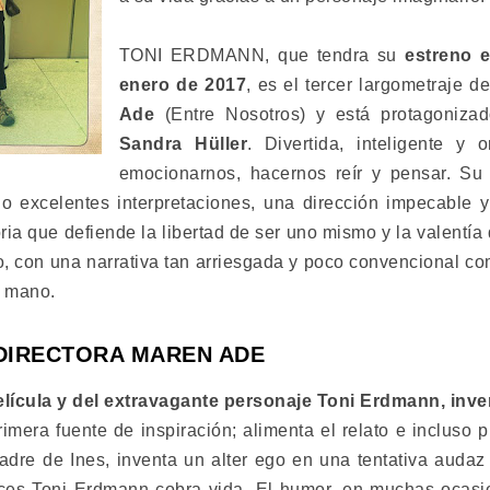
TONI ERDMANN, que tendra su
estreno 
enero de 2017
, es el tercer largometraje d
Ade
(Entre Nosotros) y está protagoniza
Sandra Hüller
. Divertida, inteligente y o
emocionarnos, hacernos reír y pensar. Su
o excelentes interpretaciones, una dirección impecable y
 que defiende la libertad de ser uno mismo y la valentía 
llo, con una narrativa tan arriesgada y poco convencional c
a mano.
 DIRECTORA MAREN ADE
elícula y del extravagante personaje Toni Erdmann, inve
imera fuente de inspiración; alimenta el relato e incluso 
padre de Ines, inventa un alter ego en una tentativa auda
nces Toni Erdmann cobra vida. El humor, en muchas ocasi