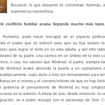
Bucarest, lo que despertó mi curiosidad. Además, 
experiencia maravillosa.
e conflicto familiar acaba llegando mucho más lejos..
n Rumanía, pude hacer hincapié en el aspecto político
está el padre que se esforzó para que su hija tuviera l
as para lograr el éxito en su vida adulta, y por otro lad
ideales de su padre, una carrera en un ámbito de lo más c
eficio, o sea, los valores que Winfried, el padre, siempre h
 de Winfried acabó abriendo la puerta a un capitalismo
aradójicamente, supo darle a Ines las herramientas para ten
confianza en sí misma y el convencimiento de que no hay límite
ue gobierna el pensamiento de Winfried es muy simplis
ciarse de la anterior. A pesar de que, desde entonces, la v
ignación, va a poder resurgir con el personaje de Toni. C