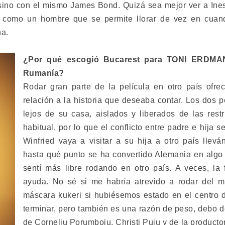
, sino con el mismo James Bond. Quizá sea mejor ver a I
o como un hombre que se permite llorar de vez en cuan
na.
¿Por qué escogió Bucarest para TONI ERDMAN
Rumanía?
Rodar gran parte de la película en otro país ofre
relación a la historia que deseaba contar. Los dos 
lejos de su casa, aislados y liberados de las restr
habitual, por lo que el conflicto entre padre e hija 
Winfried vaya a visitar a su hija a otro país lle
hasta qué punto se ha convertido Alemania en algo 
sentí más libre rodando en otro país. A veces, la 
ayuda. No sé si me habría atrevido a rodar del 
máscara kukeri si hubiésemos estado en el centro d
terminar, pero también es una razón de peso, debo d
de Corneliu Porumboiu, Christi Puiu y de la product