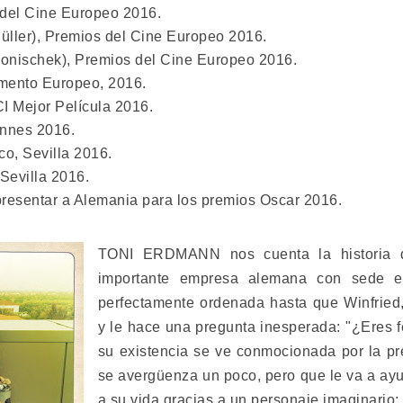
del Cine Europeo 2016.
ller), Premios del Cine Europeo 2016.
onischek), Premios del Cine Europeo 2016.
ento Europeo, 2016.
Mejor Película 2016.
nes 2016.
o, Sevilla 2016.
villa 2016.
esentar a Alemania para los premios Oscar 2016.
TONI ERDMANN nos cuenta la historia d
importante empresa alemana con sede e
perfectamente ordenada hasta que Winfried,
y le hace una pregunta inesperada: "¿Eres fe
su existencia se ve conmocionada por la p
se avergüenza un poco, pero que le va a ay
a su vida gracias a un personaje imaginario: