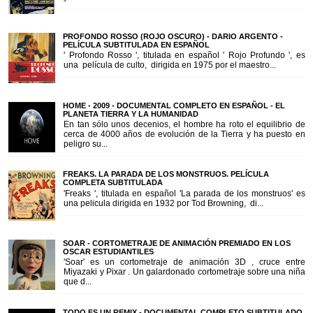
PROFONDO ROSSO (ROJO OSCURO) - DARIO ARGENTO -
PELÍCULA SUBTITULADA EN ESPAÑOL
' Profondo Rosso ', titulada en español ' Rojo Profundo ', es
una película de culto, dirigida en 1975 por el maestro...
HOME - 2009 - DOCUMENTAL COMPLETO EN ESPAÑOL - EL
PLANETA TIERRA Y LA HUMANIDAD
En tan sólo unos decenios, el hombre ha roto el equilibrio de
cerca de 4000 años de evolución de la Tierra y ha puesto en
peligro su...
FREAKS. LA PARADA DE LOS MONSTRUOS. PELÍCULA
COMPLETA SUBTITULADA
'Freaks ', titulada en español 'La parada de los monstruos' es
una pelicula dirigida en 1932 por Tod Browning, di...
SOAR - CORTOMETRAJE DE ANIMACIÓN PREMIADO EN LOS
OSCAR ESTUDIANTILES
'Soar' es un cortometraje de animación 3D , cruce entre
Miyazaki y Pixar . Un galardonado cortometraje sobre una niña
que d...
TODO ES UN REMIX - DOCUMENTAL COMPLETO SUBTITULADO