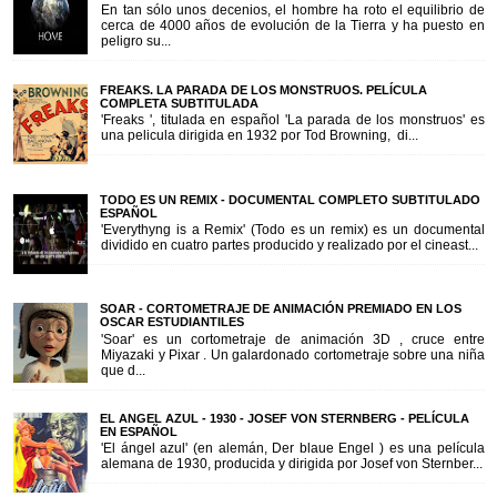
En tan sólo unos decenios, el hombre ha roto el equilibrio de
cerca de 4000 años de evolución de la Tierra y ha puesto en
peligro su...
FREAKS. LA PARADA DE LOS MONSTRUOS. PELÍCULA
COMPLETA SUBTITULADA
'Freaks ', titulada en español 'La parada de los monstruos' es
una pelicula dirigida en 1932 por Tod Browning, di...
TODO ES UN REMIX - DOCUMENTAL COMPLETO SUBTITULADO
ESPAÑOL
'Everythyng is a Remix' (Todo es un remix) es un documental
dividido en cuatro partes producido y realizado por el cineast...
SOAR - CORTOMETRAJE DE ANIMACIÓN PREMIADO EN LOS
OSCAR ESTUDIANTILES
'Soar' es un cortometraje de animación 3D , cruce entre
Miyazaki y Pixar . Un galardonado cortometraje sobre una niña
que d...
EL ANGEL AZUL - 1930 - JOSEF VON STERNBERG - PELÍCULA
EN ESPAÑOL
'El ángel azul' (en alemán, Der blaue Engel ) es una película
alemana de 1930, producida y dirigida por Josef von Sternber...