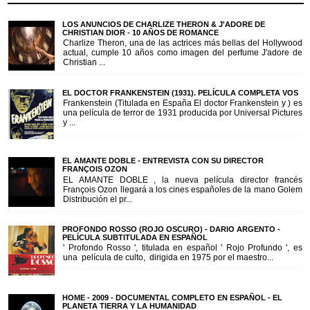
LOS ANUNCIOS DE CHARLIZE THERON & J'ADORE DE
CHRISTIAN DIOR - 10 AÑOS DE ROMANCE
Charlize Theron, una de las actrices más bellas del Hollywood
actual, cumple 10 años como imagen del perfume J'adore de
Christian ...
EL DOCTOR FRANKENSTEIN (1931). PELÍCULA COMPLETA VOS
Frankenstein (Titulada en España El doctor Frankenstein y ) es
una película de terror de 1931 producida por Universal Pictures
y ...
EL AMANTE DOBLE - ENTREVISTA CON SU DIRECTOR
FRANÇOIS OZON
EL AMANTE DOBLE , la nueva película director francés
François Ozon llegará a los cines españoles de la mano Golem
Distribución el pr...
PROFONDO ROSSO (ROJO OSCURO) - DARIO ARGENTO -
PELÍCULA SUBTITULADA EN ESPAÑOL
' Profondo Rosso ', titulada en español ' Rojo Profundo ', es
una película de culto, dirigida en 1975 por el maestro...
HOME - 2009 - DOCUMENTAL COMPLETO EN ESPAÑOL - EL
PLANETA TIERRA Y LA HUMANIDAD